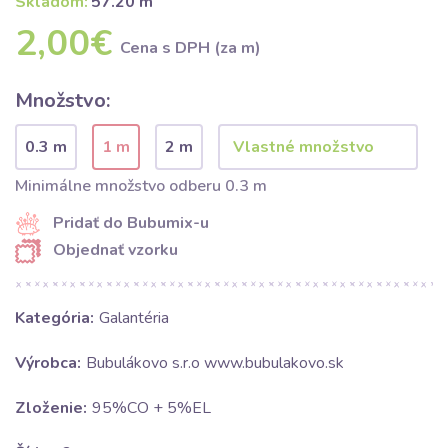
Skladom:
57.20 m
2,00€
Cena s DPH (za m)
Množstvo:
0.3 m
1 m
2 m
Minimálne množstvo odberu 0.3 m
Pridať do Bubumix-u
Objednať vzorku
Kategória:
Galantéria
Výrobca:
Bubulákovo s.r.o www.bubulakovo.sk
Zloženie:
95%CO + 5%EL