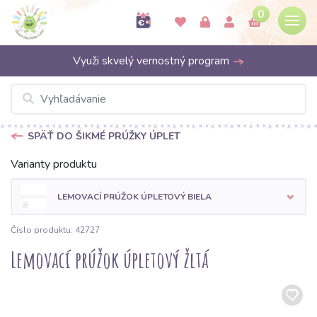
0
Využi skvelý vernostný program
SPÄŤ DO ŠIKMÉ PRÚŽKY ÚPLET
Varianty produktu
LEMOVACÍ PRÚŽOK ÚPLETOVÝ BIELA
Číslo produktu: 42727
Lemovací prúžok úpletový žltá