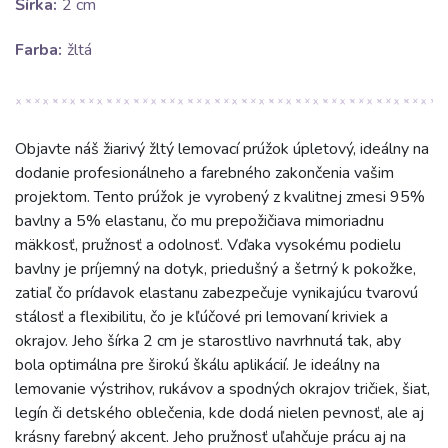
Šírka:
2 cm
Farba:
žltá
Objavte náš žiarivý žltý lemovací prúžok úpletový, ideálny na
dodanie profesionálneho a farebného zakončenia vašim
projektom. Tento prúžok je vyrobený z kvalitnej zmesi 95%
bavlny a 5% elastanu, čo mu prepožičiava mimoriadnu
mäkkosť, pružnosť a odolnosť. Vďaka vysokému podielu
bavlny je príjemný na dotyk, priedušný a šetrný k pokožke,
zatiaľ čo prídavok elastanu zabezpečuje vynikajúcu tvarovú
stálosť a flexibilitu, čo je kľúčové pri lemovaní kriviek a
okrajov. Jeho šírka 2 cm je starostlivo navrhnutá tak, aby
bola optimálna pre širokú škálu aplikácií. Je ideálny na
lemovanie výstrihov, rukávov a spodných okrajov tričiek, šiat,
legín či detského oblečenia, kde dodá nielen pevnosť, ale aj
krásny farebný akcent. Jeho pružnosť uľahčuje prácu aj na