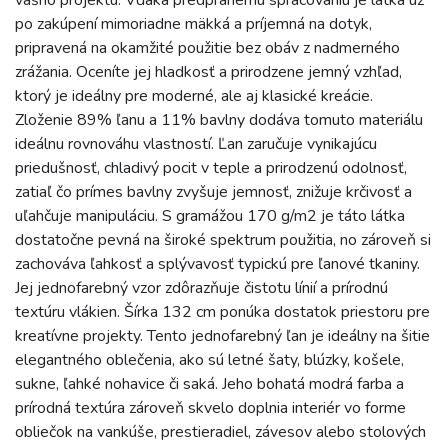
po zakúpení mimoriadne mäkká a príjemná na dotyk,
pripravená na okamžité použitie bez obáv z nadmerného
zrážania. Oceníte jej hladkosť a prirodzene jemný vzhľad,
ktorý je ideálny pre moderné, ale aj klasické kreácie.
Zloženie 89% ľanu a 11% bavlny dodáva tomuto materiálu
ideálnu rovnováhu vlastností. Ľan zaručuje vynikajúcu
priedušnosť, chladivý pocit v teple a prirodzenú odolnosť,
zatiaľ čo prímes bavlny zvyšuje jemnosť, znižuje krčivosť a
uľahčuje manipuláciu. S gramážou 170 g/m2 je táto látka
dostatočne pevná na široké spektrum použitia, no zároveň si
zachováva ľahkosť a splývavosť typickú pre ľanové tkaniny.
Jej jednofarebný vzor zdôrazňuje čistotu línií a prírodnú
textúru vlákien. Šírka 132 cm ponúka dostatok priestoru pre
kreatívne projekty. Tento jednofarebný ľan je ideálny na šitie
elegantného oblečenia, ako sú letné šaty, blúzky, košele,
sukne, ľahké nohavice či saká. Jeho bohatá modrá farba a
prírodná textúra zároveň skvelo doplnia interiér vo forme
obliečok na vankúše, prestieradiel, závesov alebo stolových