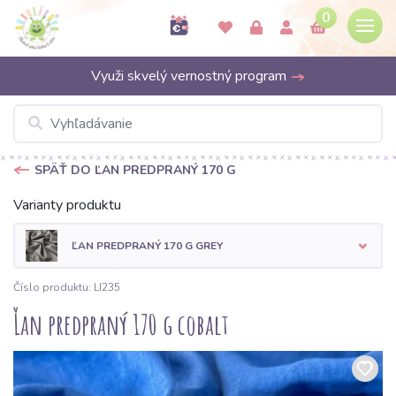
0
Využi skvelý vernostný program
SPÄŤ DO ĽAN PREDPRANÝ 170 G
Varianty produktu
ĽAN PREDPRANÝ 170 G GREY
Číslo produktu: LI235
Ľan predpraný 170 g cobalt