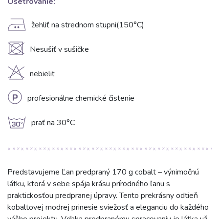
Ošetrovanie:
E
žehliť na strednom stupni(150°C)
U
Nesušiť v sušičke
H
nebieliť
L
profesionálne chemické čistenie
g
prať na 30°C
Predstavujeme Ľan predpraný 170 g cobalt – výnimočnú
látku, ktorá v sebe spája krásu prírodného ľanu s
praktickosťou predpranej úpravy. Tento prekrásny odtieň
kobaltovej modrej prinesie sviežosť a eleganciu do každého
vášho projektu. Vďaka predpranému spracovaniu je látka už