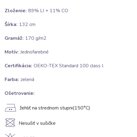
Zloženie:
89% LI + 11% CO
Šírka:
132 cm
Gramáž:
170 g/m2
Motív:
Jednofarebné
Certifikácia:
OEKO-TEX Standard 100 class I.
Farba:
zelená
Ošetrovanie:
E
žehliť na strednom stupni(150°C)
U
Nesušiť v sušičke