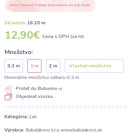
Veľmi žiadané! Odhad dopredania do pár hodín
Skladom:
16.20 m
12,90€
Cena s DPH (za m)
Množstvo:
0.3 m
1 m
2 m
Minimálne množstvo odberu 0.3 m
Pridať do Bubumix-u
Objednať vzorku
Kategória:
Ľan
Výrobca:
Bubulákovo s.r.o www.bubulakovo.sk