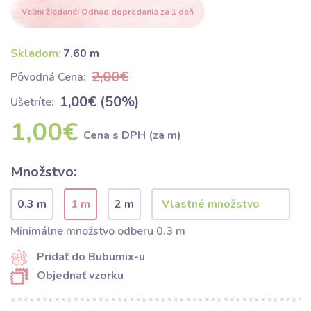
Veľmi žiadané! Odhad dopredania za 1 deň
Skladom:
7.60 m
2,00€
Pôvodná Cena:
1,00€ (50%)
Ušetríte:
1,00€
Cena s DPH (za m)
Množstvo:
0.3 m
1 m
2 m
Minimálne množstvo odberu 0.3 m
Pridať do Bubumix-u
Objednať vzorku