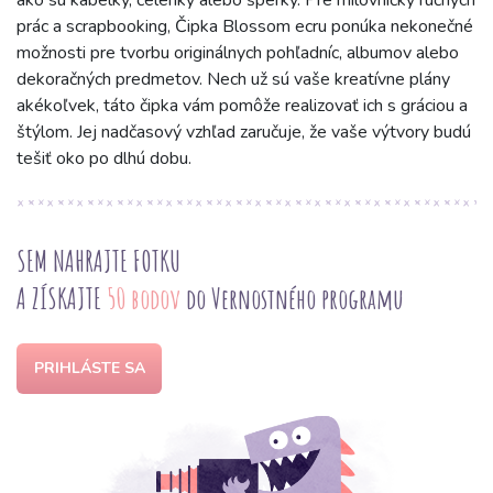
ako sú kabelky, čelenky alebo šperky. Pre milovníčky ručných
prác a scrapbooking, Čipka Blossom ecru ponúka nekonečné
možnosti pre tvorbu originálnych pohľadníc, albumov alebo
dekoračných predmetov. Nech už sú vaše kreatívne plány
akékoľvek, táto čipka vám pomôže realizovať ich s gráciou a
štýlom. Jej nadčasový vzhľad zaručuje, že vaše výtvory budú
tešiť oko po dlhú dobu.
SEM NAHRAJTE FOTKU
A ZÍSKAJTE
50 bodov
do Vernostného programu
PRIHLÁSTE SA