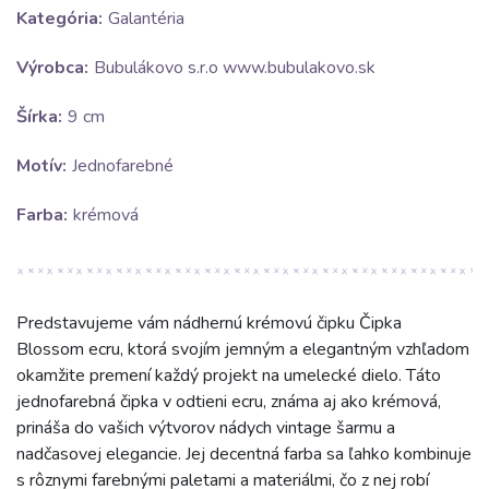
Kategória:
Galantéria
Výrobca:
Bubulákovo s.r.o www.bubulakovo.sk
Šírka:
9 cm
Motív:
Jednofarebné
Farba:
krémová
Predstavujeme vám nádhernú krémovú čipku Čipka
Blossom ecru, ktorá svojím jemným a elegantným vzhľadom
okamžite premení každý projekt na umelecké dielo. Táto
jednofarebná čipka v odtieni ecru, známa aj ako krémová,
prináša do vašich výtvorov nádych vintage šarmu a
nadčasovej elegancie. Jej decentná farba sa ľahko kombinuje
s rôznymi farebnými paletami a materiálmi, čo z nej robí