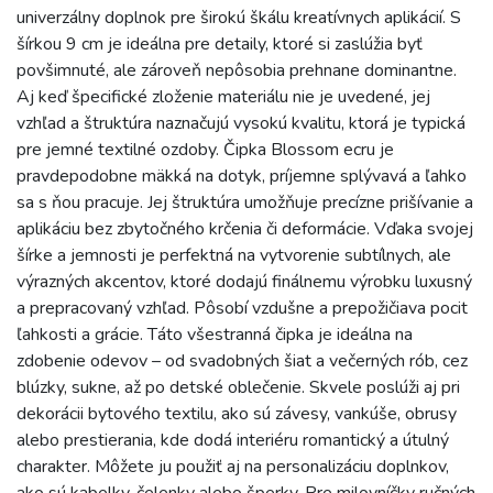
univerzálny doplnok pre širokú škálu kreatívnych aplikácií. S
šírkou 9 cm je ideálna pre detaily, ktoré si zaslúžia byť
povšimnuté, ale zároveň nepôsobia prehnane dominantne.
Aj keď špecifické zloženie materiálu nie je uvedené, jej
vzhľad a štruktúra naznačujú vysokú kvalitu, ktorá je typická
pre jemné textilné ozdoby. Čipka Blossom ecru je
pravdepodobne mäkká na dotyk, príjemne splývavá a ľahko
sa s ňou pracuje. Jej štruktúra umožňuje precízne prišívanie a
aplikáciu bez zbytočného krčenia či deformácie. Vďaka svojej
šírke a jemnosti je perfektná na vytvorenie subtílnych, ale
výrazných akcentov, ktoré dodajú finálnemu výrobku luxusný
a prepracovaný vzhľad. Pôsobí vzdušne a prepožičiava pocit
ľahkosti a grácie. Táto všestranná čipka je ideálna na
zdobenie odevov – od svadobných šiat a večerných rób, cez
blúzky, sukne, až po detské oblečenie. Skvele poslúži aj pri
dekorácii bytového textilu, ako sú závesy, vankúše, obrusy
alebo prestierania, kde dodá interiéru romantický a útulný
charakter. Môžete ju použiť aj na personalizáciu doplnkov,