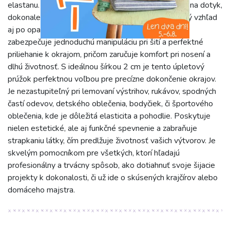
elastanu. Vďaka tomu je prúžok extrémne príjemný na dotyk,
dokonale sa prispôsobí tvaru a udrží si svoj pôvodný vzhľad
aj po opakovanom praní a nosení. Jeho elasticita
zabezpečuje jednoduchú manipuláciu pri šití a perfektné
priliehanie k okrajom, pričom zaručuje komfort pri nosení a
dlhú životnosť. S ideálnou šírkou 2 cm je tento úpletový
prúžok perfektnou voľbou pre precízne dokončenie okrajov.
Je nezastupiteľný pri lemovaní výstrihov, rukávov, spodných
častí odevov, detského oblečenia, bodyčiek, či športového
oblečenia, kde je dôležitá elasticita a pohodlie. Poskytuje
nielen estetické, ale aj funkčné spevnenie a zabraňuje
strapkaniu látky, čím predlžuje životnosť vašich výtvorov. Je
skvelým pomocníkom pre všetkých, ktorí hľadajú
profesionálny a trvácny spôsob, ako dotiahnuť svoje šijacie
projekty k dokonalosti, či už ide o skúsených krajčírov alebo
domáceho majstra.