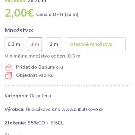
Skladom:
26.70 m
2,00€
Cena s DPH (za m)
Množstvo:
0.3 m
1 m
2 m
Minimálne množstvo odberu 0.3 m
Pridať do Bubumix-u
Objednať vzorku
Kategória:
Galantéria
Výrobca:
Bubulákovo s.r.o www.bubulakovo.sk
Zloženie:
95%CO + 5%EL