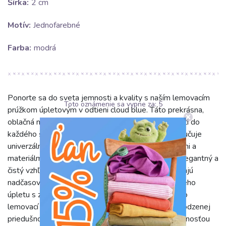
Šírka:
2 cm
Motív:
Jednofarebné
Farba:
modrá
Ponorte sa do sveta jemnosti a kvality s naším lemovacím
Toto oznámenie sa vypne za:
5
prúžkom úpletovým v odtieni cloud blue. Táto prekrásna,
oblačná modrá farba prináša pocit pokoja a sviežosti do
každého šijacieho projektu. Jednofarebný dizajn zaručuje
univerzálnosť a ľahké kombinovanie s rôznymi vzormi a
materiálmi, pričom vždy dodá hotovému výrobku elegantný a
čistý vzhľad. Je ideálnou voľbou pre tých, ktorí hľadajú
nadčasovú a príjemnú farbu. Vyrobený z prvotriedneho
úpletu s zložením 95% bavlny a 5% elastanu, tento
lemovací prúžok ponúka výnimočnú kombináciu prirodzenej
priedušnosti a mäkkosti bavlny s pružnosťou a odolnosťou