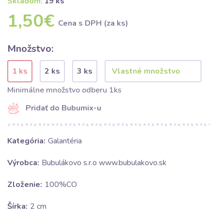
Skladom:
19 ks
1,50€
Cena s DPH (za ks)
Množstvo:
1 ks
2 ks
3 ks
Minimálne množstvo odberu 1ks
Pridať do Bubumix-u
Kategória:
Galantéria
Výrobca:
Bubulákovo s.r.o www.bubulakovo.sk
Zloženie:
100%CO
Šírka:
2 cm