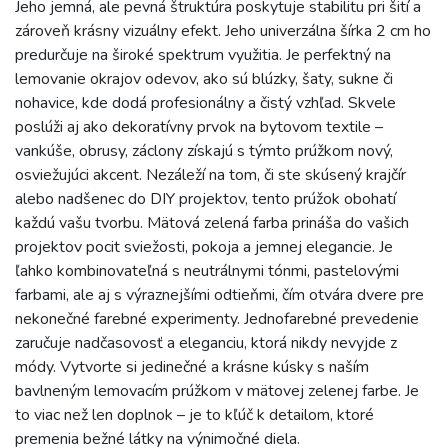
Jeho jemná, ale pevná štruktúra poskytuje stabilitu pri šití a
zároveň krásny vizuálny efekt. Jeho univerzálna šírka 2 cm ho
predurčuje na široké spektrum využitia. Je perfektný na
lemovanie okrajov odevov, ako sú blúzky, šaty, sukne či
nohavice, kde dodá profesionálny a čistý vzhľad. Skvele
poslúži aj ako dekoratívny prvok na bytovom textile –
vankúše, obrusy, záclony získajú s týmto prúžkom nový,
osviežujúci akcent. Nezáleží na tom, či ste skúsený krajčír
alebo nadšenec do DIY projektov, tento prúžok obohatí
každú vašu tvorbu. Mätová zelená farba prináša do vašich
projektov pocit sviežosti, pokoja a jemnej elegancie. Je
ľahko kombinovateľná s neutrálnymi tónmi, pastelovými
farbami, ale aj s výraznejšími odtieňmi, čím otvára dvere pre
nekonečné farebné experimenty. Jednofarebné prevedenie
zaručuje nadčasovosť a eleganciu, ktorá nikdy nevyjde z
módy. Vytvorte si jedinečné a krásne kúsky s naším
bavlneným lemovacím prúžkom v mätovej zelenej farbe. Je
to viac než len doplnok – je to kľúč k detailom, ktoré
premenia bežné látky na výnimočné diela.