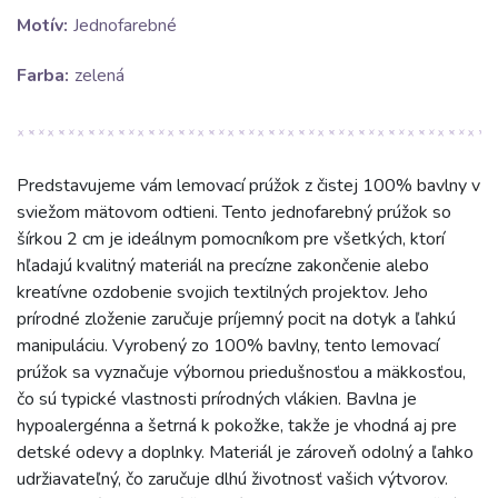
Motív:
Jednofarebné
Farba:
zelená
Predstavujeme vám lemovací prúžok z čistej 100% bavlny v
sviežom mätovom odtieni. Tento jednofarebný prúžok so
šírkou 2 cm je ideálnym pomocníkom pre všetkých, ktorí
hľadajú kvalitný materiál na precízne zakončenie alebo
kreatívne ozdobenie svojich textilných projektov. Jeho
prírodné zloženie zaručuje príjemný pocit na dotyk a ľahkú
manipuláciu. Vyrobený zo 100% bavlny, tento lemovací
prúžok sa vyznačuje výbornou priedušnosťou a mäkkosťou,
čo sú typické vlastnosti prírodných vlákien. Bavlna je
hypoalergénna a šetrná k pokožke, takže je vhodná aj pre
detské odevy a doplnky. Materiál je zároveň odolný a ľahko
udržiavateľný, čo zaručuje dlhú životnosť vašich výtvorov.