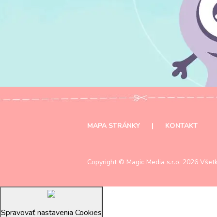
MAPA STRÁNKY
|
KONTAKT
Copyright ©
Magic Media s.r.o.
2026 Všetk
Spravovať nastavenia Cookies