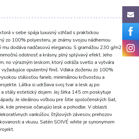
ktorá v sebe spája luxusný vzhľad s praktickou
ený zo 100% polyesteru, je známy svojou nádhernou
orý mu dodáva nadčasovú eleganciu. S gramážou 230 g/m2
ýnimočnú odolnosť a krásny, plný splývavý efekt. Jeho
m, no výrazným leskom, ktorý odráža svetlo a vytvára
y vyžadujúce opulentný finiš. Vďaka zloženiu zo 100%
ysokou stálosťou farieb, minimálnou krčivosťou a
jekte. Látka si udržiava svoj tvar a lesk aj po
 a stály estetický dojem. Jej šírka 145 cm poskytuje
ápady. Je ideálnou voľbou pre šitie spoločenských šiat,
k, kde prinesie očarujúci lesk a pohodlie. V oblasti
 dekoratívnych vankúšov, štýlových závesov, prehozov
stikovanosti a vkusu. Satén SOIVÉ white je synonymom
rojekt.