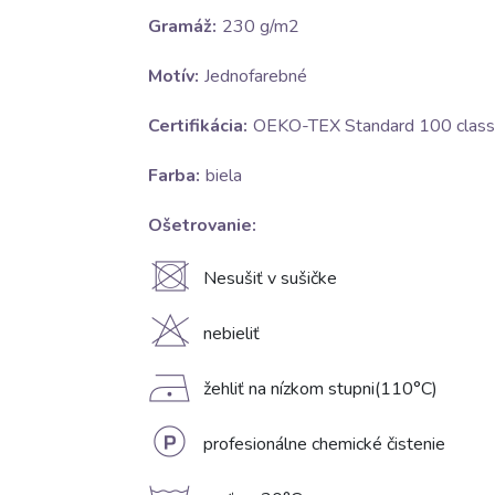
Gramáž:
230 g/m2
Motív:
Jednofarebné
Certifikácia:
OEKO-TEX Standard 100 class 
Farba:
biela
Ošetrovanie:
U
Nesušiť v sušičke
H
nebieliť
D
žehliť na nízkom stupni(110°C)
L
profesionálne chemické čistenie