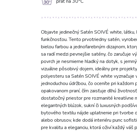
g
prať na 30°C
Objavte jedinečný Satén SOIVÉ white, látku, 
funkčnosťou. Tento prvotriedny satén, vyrob
bielou farbou a jednofarebným dizajnom, kt
sa radí medzi pevnejšie satény, čo zaručuje v
povrch je nesmierne hladký na dotyk, s jemný
vizuálne pôsobivý dojem, ideálny pre projekt
polyesteru sa Satén SOIVÉ white vyznačuje v
jednoduchou údržbou, čo oceníte pri každom pro
opakovanom praní, čím zaisťuje dlhú životnosť
dostatočný priestor pre rozmanité kreatívne n
elegantných blúzok, sukní či luxusných podšívo
bytového textilu nájde uplatnenie pri tvorbe
alebo obrusov, kde dodá interiéru punc sofi
pre kvalitu a eleganciu, ktorá oživí každý váš p