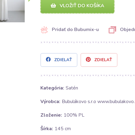
VLOŽIŤ DO KOŠÍKA
Pridať do Bubumix-u
Objedn
ZDIELAŤ
ZDIELAŤ
Kategória:
Satén
Výrobca:
Bubulákovo s.r.o www.bubulakovo.
Zloženie:
100% PL
Šírka:
145 cm