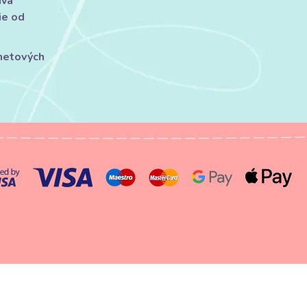
áva
ie od
rnetových