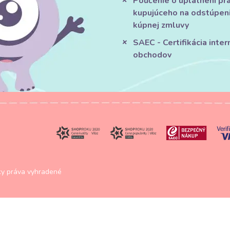
Poučenie o uplatnení pr
kupujúceho na odstúpen
kúpnej zmluvy
SAEC - Certifikácia inte
obchodov
y práva vyhradené