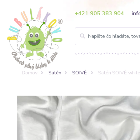
+421 905 383 904
in
Domov
Satén
SOIVÉ
Satén SOIVÉ whit