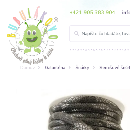
+421 905 383 904
in
Domov
Galantéria
Šnúrky
Semišové šnúr