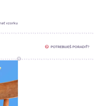
ať vzorku
POTREBUJEŠ PORADIŤ?
sk