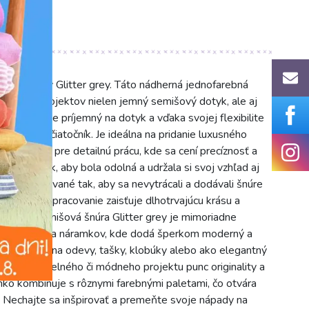
ovej šnúry Glitter grey. Táto nádherná jednofarebná
do vašich projektov nielen jemný semišový dotyk, ale aj
vý povrch je príjemný na dotyk a vďaka svojej flexibilite
ca alebo začiatočník. Je ideálna na pridanie luxusného
je ideálna pre detailnú prácu, kde sa cení precíznosť a
avrhnutá tak, aby bola odolná a udržala si svoj vzhľad aj
y sú integrované tak, aby sa nevytrácali a dodávali šnúre
 Kvalitné spracovanie zaisťuje dlhotrvajúcu krásu a
vý odtieň. Semišová šnúra Glitter grey je mimoriadne
 náhrdelníkov a náramkov, kde dodá šperkom moderný a
tívny prvok na odevy, tašky, klobúky alebo ako elegantný
ľvek remeselného či módneho projektu punc originality a
ľahko kombinuje s rôznymi farebnými paletami, čo otvára
Nechajte sa inšpirovať a premeňte svoje nápady na