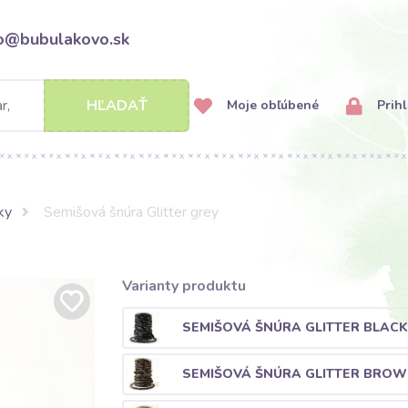
fo@bubulakovo.sk
HĽADAŤ
Moje obľúbené
Prihl
ky
Semišová šnúra Glitter grey
Varianty produktu
SEMIŠOVÁ ŠNÚRA GLITTER BLACK
SEMIŠOVÁ ŠNÚRA GLITTER BRO