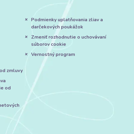
Podmienky uplatňovania zliav a
darčekových poukážok
Zmeniť rozhodnutie o uchovávaní
súborov cookie
Vernostný program
 od zmluvy
áva
ie od
rnetových