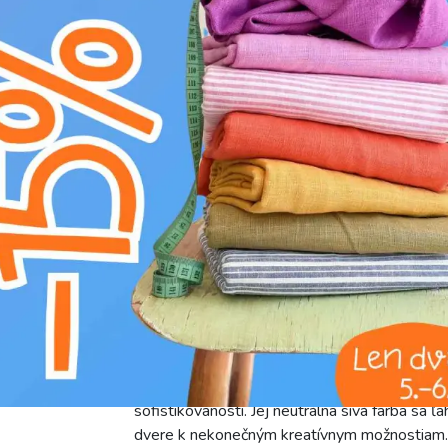
Farba:
sivá
Objavte eleganciu a všestrannosť našej Semiš
šnúra v sofistikovanom odtieni sivej prináša 
diskrétny trblietavý efekt. Jej mäkký a zamato
sa s ňou ľahko pracuje, či už ste skúsený tvor
nádychu do akéhokoľvek výtvoru. Šírka 0.8 cm 
jemnosť. Napriek svojej subtílnosti je šnúra n
pri pravidelnom používaní. Trblietavé čiastočk
pôvabný lesk bez toho, aby pôsobili prehnane.
stabilitu farby, ktorá si zachová svoj sýty si
univerzálna. Použite ju na výrobu štýlových
luxusný nádych. Skvele sa hodí aj ako dekora
detail pri balení darčekov. Vnesie do akéhoko
sofistikovanosti. Jej neutrálna sivá farba sa 
dvere k nekonečným kreatívnym možnostiam. 