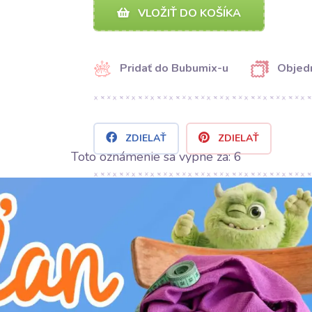
VLOŽIŤ DO KOŠÍKA
Pridať do Bubumix-u
Objedn
ZDIELAŤ
ZDIELAŤ
Toto oznámenie sa vypne za:
5
Kategória:
Galantéria
Výrobca:
Bubulákovo s.r.o www.bubulakovo.
Šírka:
0.8 cm
Motív:
Jednofarebné