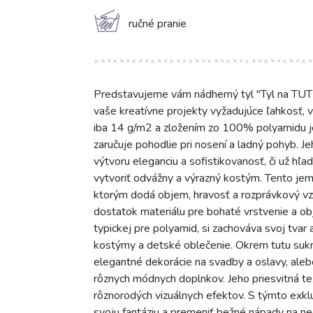
c
ručné pranie
Predstavujeme vám nádherný tyl "Tyl na TUTU
vaše kreatívne projekty vyžadujúce ľahkosť,
iba 14 g/m2 a zložením zo 100% polyamidu je 
zaručuje pohodlie pri nosení a ladný pohyb. J
výtvoru eleganciu a sofistikovanosť, či už hľ
vytvoriť odvážny a výrazný kostým. Tento jem
ktorým dodá objem, hravosť a rozprávkový vz
dostatok materiálu pre bohaté vrstvenie a ob
typickej pre polyamid, si zachováva svoj tvar 
kostýmy a detské oblečenie. Okrem tutu sukní
elegantné dekorácie na svadby a oslavy, aleb
rôznych módnych doplnkov. Jeho priesvitná te
rôznorodých vizuálnych efektov. S týmto exk
svoju fantáziu a premeniť bežné nápady na n