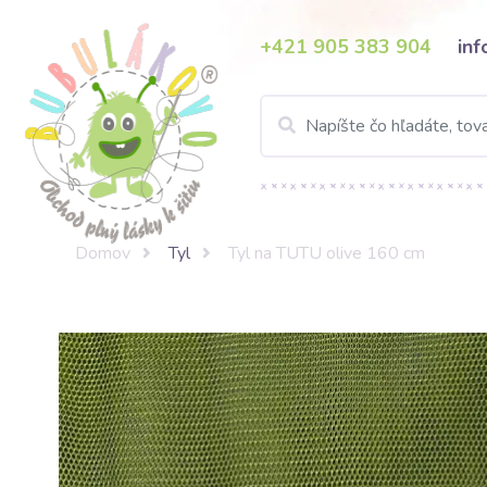
+421 905 383 904
in
Domov
Tyl
Tyl na TUTU olive 160 cm