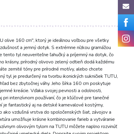
 olive 160 cm", ktorý je ideálnou voľbou pre všetky
 vzdušnosť a jemný dotyk. S extrémne nízkou gramážou
tento tyl neuveriteľne ľahučký a príjemný na dotyk, čo
eho krásny, prírodný olivovo zelený odtieň dodá každému
adáte zemité tóny pre prírodné motívy, alebo chcete
ný tyl je predurčený na tvorbu ikonických sukničiek TUTU,
hľad bez zbytočnej váhy. Jeho šírka 160 cm poskytuje
jemné kreácie. Vďaka svojej pevnosti a odolnosti,
aj pri intenzívnom používaní, čo je kľúčové pre tanečné
 je fantastický aj na detské karnevalové kostýmy,
o ako vzdušná vrstva do spoločenských šiat, závojov a
xtúra umožňuje krásne kombinovanie farieb a vytváranie
luzívnym olivovým tylom na TUTU môžete naplno rozvinúť
eobyčajné umelecké diela. Doprajte svojim projektom