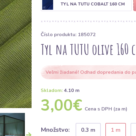
TYL NA TUTU COBALT 160 CM
Číslo produktu: 185072
Tyl na TUTU olive 160 
Veľmi žiadané! Odhad dopredania do p
Skladom:
4.10 m
3,00€
Cena s DPH (za m)
Množstvo:
0.3 m
1 m