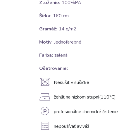
Zloženie:
100%PA
Šírka:
160 cm
Gramáž:
14 g/m2
Motív:
Jednofarebné
Farba:
zelená
Ošetrovanie:
U
Nesušiť v sušičke
D
žehliť na nízkom stupni(110°C)
L
profesionálne chemické čistenie
A
nepoužívať aviváž