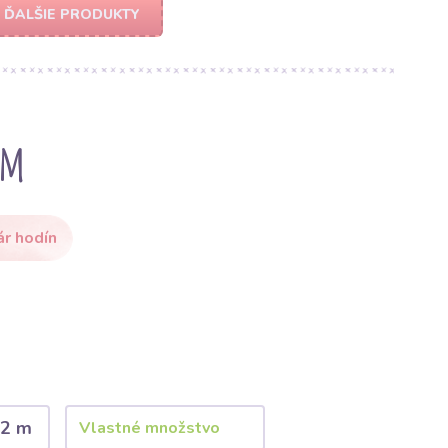
ĎALŠIE PRODUKTY
cm
ár hodín
2 m