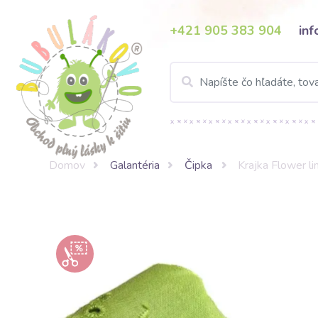
+421 905 383 904
in
Domov
Galantéria
Čipka
Krajka Flower l