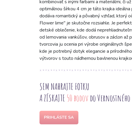
kombinovať s inými farbami a materiálmi, či u
optimálnou šírkou 4 cm je táto krajka ideálna 
dodáva romantický a pôvabný vzhľad, ktorý oča
Flower lime" je skutočne rozsiahle. Je perfek
detské oblečenie, kde dodá neprehliadnuteľný 
od lemovania vankúšov, obrusov a záclon až p
tvorcovia ju ocenia pri výrobe originálnych špe
kde je potrebný dotyk elegancie a prírodného 
výtvorov s touto nádhernou bavlnenou krajko
SEM NAHRAJTE FOTKU
A ZÍSKAJTE
50 bodov
do Vernostného
PRIHLÁSTE SA