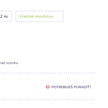
2 m
ať vzorku
POTREBUJEŠ PORADIŤ?