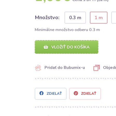
Množstvo:
0.3 m
1 m
Minimálne množstvo odberu 0.3 m
VLOŽIŤ DO KOŠÍKA
Pridať do Bubumix-u
Objedn
ZDIELAŤ
ZDIELAŤ