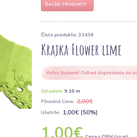
ĎALŠIE PRODUKTY
Číslo produktu: 31436
Krajka Flower lime
Veľmi žiadané! Odhad dopredania do p
Skladom:
9.10 m
2,00€
Pôvodná Cena:
1,00€ (50%)
Ušetríte:
1,00€
Cena s DPH (za m)