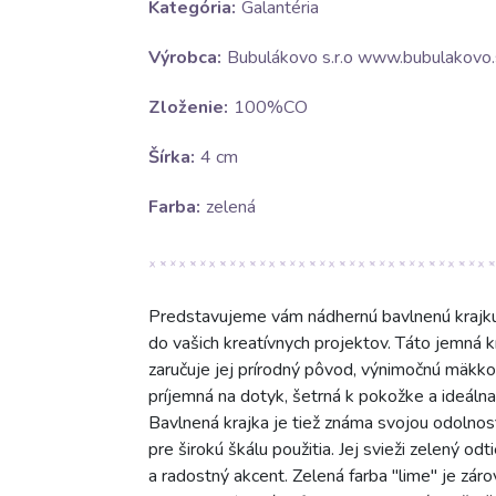
Kategória:
Galantéria
Výrobca:
Bubulákovo s.r.o www.bubulakovo.
Zloženie:
100%CO
Šírka:
4 cm
Farba:
zelená
Predstavujeme vám nádhernú bavlnenú krajku "
do vašich kreatívnych projektov. Táto jemná 
zaručuje jej prírodný pôvod, výnimočnú mäkko
príjemná na dotyk, šetrná k pokožke a ideálna 
Bavlnená krajka je tiež známa svojou odolnos
pre širokú škálu použitia. Jej svieži zelený o
a radostný akcent. Zelená farba "lime" je zár