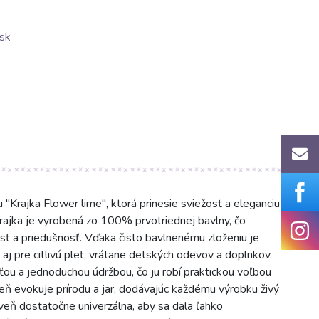
sk
Krajka Flower lime", ktorá prinesie sviežosť a eleganciu
krajka je vyrobená zo 100% prvotriednej bavlny, čo
sť a priedušnosť. Vďaka čisto bavlnenému zloženiu je
aj pre citlivú pleť, vrátane detských odevov a doplnkov.
ťou a jednoduchou údržbou, čo ju robí praktickou voľbou
dtieň evokuje prírodu a jar, dodávajúc každému výrobku živý
oveň dostatočne univerzálna, aby sa dala ľahko