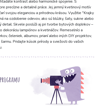
ž hľadáte kontrast alebo harmonické spojenie. S
pre precízne a detailné práce. Jej jemný kvetinový motív
rí svojou eleganciou a prírodnou krásou. Využitie "Krajky
tná na ozdobenie odevov, ako sú blúzky, šaty, sukne alebo
detail. Skvele poslúži aj pri tvorbe bytových doplnkov –
o dekoráciu lampiónov a kvetináčov. Remeselníci a
rkov, čeleniek, albumov, prianí alebo iných DIY projektov,
šarmu. Pridajte kúsok prírody a sviežosti do vašich
u.
 programu