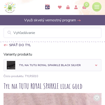
0
Využi skvelý vernostný program
SPÄŤ DO TYL
Varianty produktu
TYL NA TUTU ROYAL SPARKLE BLACK SILVER
Číslo produktu: TYLRS010
Tyl na TUTU ROYAL SPARKLE lilac gold