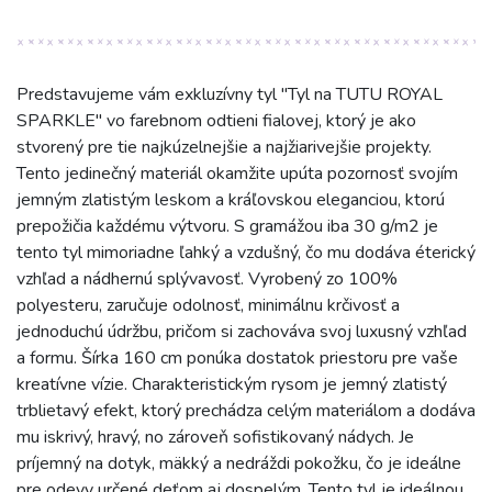
Predstavujeme vám exkluzívny tyl "Tyl na TUTU ROYAL
SPARKLE" vo farebnom odtieni fialovej, ktorý je ako
stvorený pre tie najkúzelnejšie a najžiarivejšie projekty.
Tento jedinečný materiál okamžite upúta pozornosť svojím
jemným zlatistým leskom a kráľovskou eleganciou, ktorú
prepožičia každému výtvoru. S gramážou iba 30 g/m2 je
tento tyl mimoriadne ľahký a vzdušný, čo mu dodáva éterický
vzhľad a nádhernú splývavosť. Vyrobený zo 100%
polyesteru, zaručuje odolnosť, minimálnu krčivosť a
jednoduchú údržbu, pričom si zachováva svoj luxusný vzhľad
a formu. Šírka 160 cm ponúka dostatok priestoru pre vaše
kreatívne vízie. Charakteristickým rysom je jemný zlatistý
trblietavý efekt, ktorý prechádza celým materiálom a dodáva
mu iskrivý, hravý, no zároveň sofistikovaný nádych. Je
príjemný na dotyk, mäkký a nedráždi pokožku, čo je ideálne
pre odevy určené deťom aj dospelým. Tento tyl je ideálnou