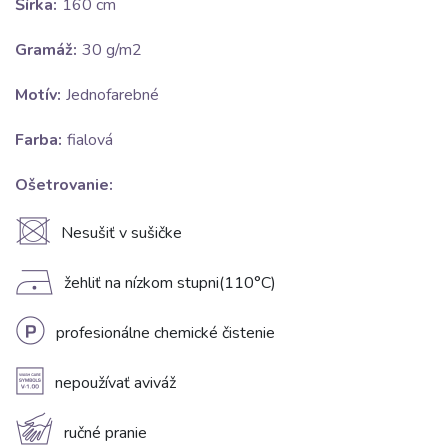
Šírka:
160 cm
Gramáž:
30 g/m2
Motív:
Jednofarebné
Farba:
fialová
Ošetrovanie:
U
Nesušiť v sušičke
D
žehliť na nízkom stupni(110°C)
L
profesionálne chemické čistenie
A
nepoužívať aviváž
c
ručné pranie