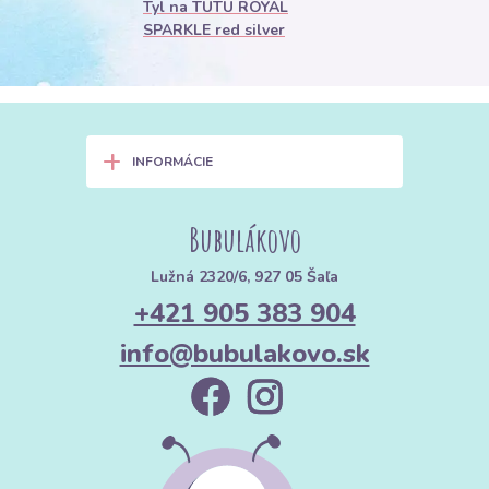
Tyl na TUTU ROYAL
SPARKLE red silver
+
INFORMÁCIE
Bubulákovo
Lužná 2320/6, 927 05 Šaľa
+421 905 383 904
info@bubulakovo.sk