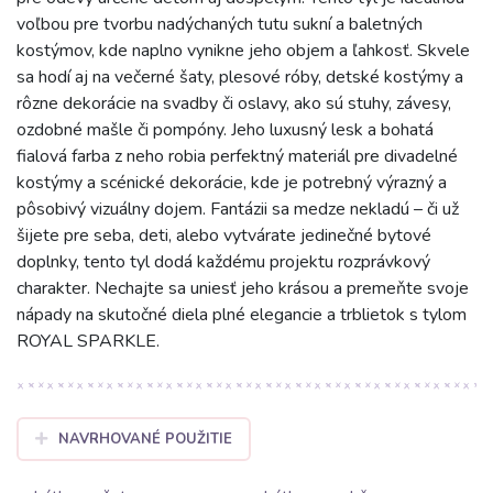
voľbou pre tvorbu nadýchaných tutu sukní a baletných
kostýmov, kde naplno vynikne jeho objem a ľahkosť. Skvele
sa hodí aj na večerné šaty, plesové róby, detské kostýmy a
rôzne dekorácie na svadby či oslavy, ako sú stuhy, závesy,
ozdobné mašle či pompóny. Jeho luxusný lesk a bohatá
fialová farba z neho robia perfektný materiál pre divadelné
kostýmy a scénické dekorácie, kde je potrebný výrazný a
pôsobivý vizuálny dojem. Fantázii sa medze nekladú – či už
šijete pre seba, deti, alebo vytvárate jedinečné bytové
doplnky, tento tyl dodá každému projektu rozprávkový
charakter. Nechajte sa uniesť jeho krásou a premeňte svoje
nápady na skutočné diela plné elegancie a trblietok s tylom
ROYAL SPARKLE.
NAVRHOVANÉ POUŽITIE