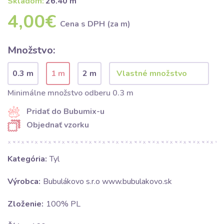
Skladom:
26.40 m
4,00€
Cena s DPH (za m)
Množstvo:
0.3 m
1 m
2 m
Minimálne množstvo odberu 0.3 m
Pridať do Bubumix-u
Objednať vzorku
Kategória:
Tyl
Výrobca:
Bubulákovo s.r.o www.bubulakovo.sk
Zloženie:
100% PL