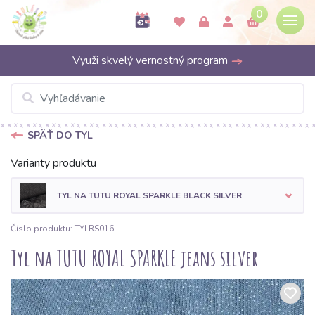
0
Využi skvelý vernostný program
SPÄŤ DO TYL
Varianty produktu
TYL NA TUTU ROYAL SPARKLE BLACK SILVER
Číslo produktu: TYLRS016
Tyl na TUTU ROYAL SPARKLE jeans silver