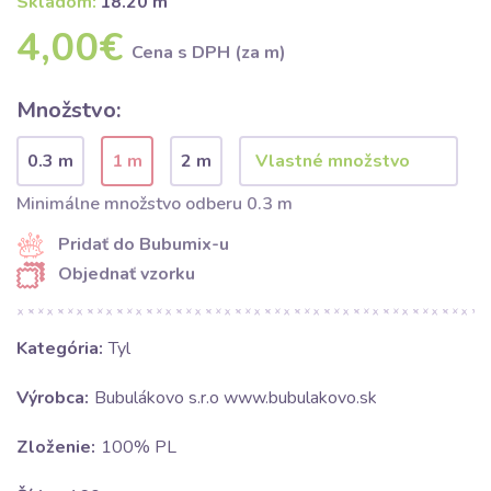
Skladom:
18.20 m
4,00€
Cena s DPH (za m)
Množstvo:
0.3 m
1 m
2 m
Minimálne množstvo odberu 0.3 m
Pridať do Bubumix-u
Objednať vzorku
Kategória:
Tyl
Výrobca:
Bubulákovo s.r.o www.bubulakovo.sk
Zloženie:
100% PL