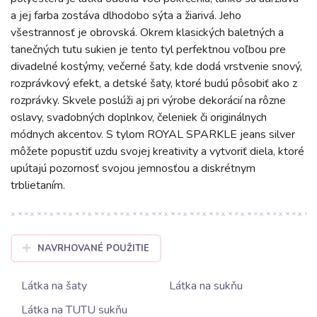
a jej farba zostáva dlhodobo sýta a žiarivá. Jeho
všestrannosť je obrovská. Okrem klasických baletných a
tanečných tutu sukien je tento tyl perfektnou voľbou pre
divadelné kostýmy, večerné šaty, kde dodá vrstvenie snový,
rozprávkový efekt, a detské šaty, ktoré budú pôsobiť ako z
rozprávky. Skvele poslúži aj pri výrobe dekorácií na rôzne
oslavy, svadobných doplnkov, čeleniek či originálnych
módnych akcentov. S tylom ROYAL SPARKLE jeans silver
môžete popustiť uzdu svojej kreativity a vytvoriť diela, ktoré
upútajú pozornosť svojou jemnosťou a diskrétnym
trblietaním.
NAVRHOVANÉ POUŽITIE
Látka na šaty
Látka na sukňu
Látka na TUTU sukňu