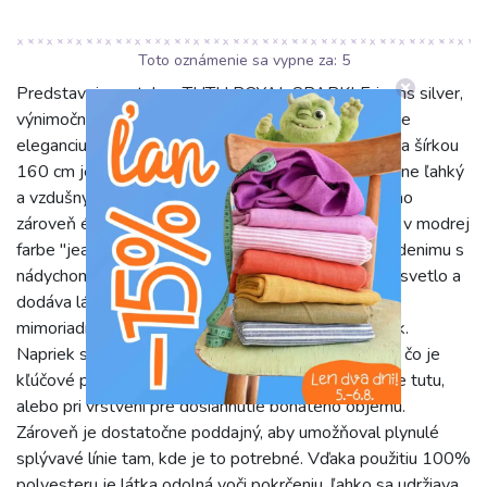
Toto oznámenie sa vypne za:
5
Predstavujeme tyl na TUTU ROYAL SPARKLE jeans silver,
výnimočný materiál, ktorý do vašich projektov vnesie
eleganciu a jemný lesk. S hmotnosťou len 30 g/m2 a šírkou
160 cm je tento 100% polyesterový tyl neuveriteľne ľahký
a vzdušný, čím je ideálny na vytváranie objemných, no
zároveň éterických kreácií. Jeho jednofarebný dizajn v modrej
farbe "jeans silver" pripomína sofistikovaný odtieň denimu s
nádychom striebornej iskry, ktorá krásne zachytáva svetlo a
dodáva látke luxusný vzhľad. Tento tyl sa vyznačuje
mimoriadnou kvalitou a príjemným pocitom na dotyk.
Napriek svojej nízkej gramáži si skvele udržuje tvar, čo je
kľúčové pri tvorbe nadýchaných sukien, ako sú práve tutu,
alebo pri vrstvení pre dosiahnutie bohatého objemu.
Zároveň je dostatočne poddajný, aby umožňoval plynulé
splývavé línie tam, kde je to potrebné. Vďaka použitiu 100%
polyesteru je látka odolná voči pokrčeniu, ľahko sa udržiava