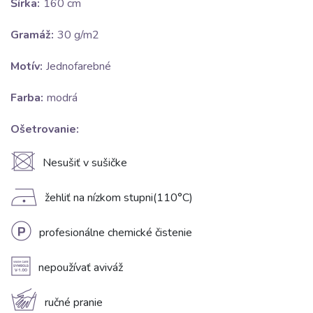
Šírka:
160 cm
Gramáž:
30 g/m2
Motív:
Jednofarebné
Farba:
modrá
Ošetrovanie:
U
Nesušiť v sušičke
D
žehliť na nízkom stupni(110°C)
L
profesionálne chemické čistenie
A
nepoužívať aviváž
c
ručné pranie