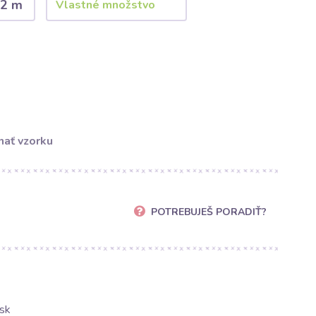
2 m
ať vzorku
POTREBUJEŠ PORADIŤ?
sk