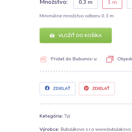
Množstvo:
0.3 m
1 m
Minimálne množstvo odberu 0.3 m
VLOŽIŤ DO KOŠÍKA
Pridať do Bubumix-u
Objedn
ZDIELAŤ
ZDIELAŤ
Kategória:
Tyl
Výrobca:
Bubulákovo s.r.o www.bubulakovo.