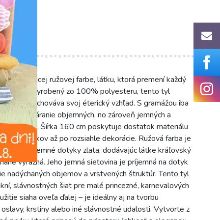
očarujúcej ružovej farbe, látku, ktorá premení každý
ti a iskry. Vyrobený zo 100% polyesteru, tento tyl
pričom si zachováva svoj éterický vzhľad. S gramážou iba
ny pre vytváranie objemných, no zároveň jemných a
nový rozmer. Šírka 160 cm poskytuje dostatok materiálu
ných doplnkov až po rozsiahle dekorácie. Ružová farba je
 pripomína jemné dotyky zlata, dodávajúc látke kráľovský
nane výrazná. Jeho jemná sieťovina je príjemná na dotyk
utie nadýchaných objemov a vrstvených štruktúr. Tento tyl
kní, slávnostných šiat pre malé princezné, karnevalových
itie siaha oveľa ďalej – je ideálny aj na tvorbu
oslavy, krstiny alebo iné slávnostné udalosti. Vytvorte z