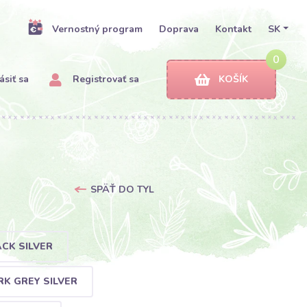
Vernostný program
Doprava
Kontakt
SK
0
ásiť sa
Registrovať sa
KOŠÍK
SPÄŤ DO TYL
CK SILVER
RK GREY SILVER