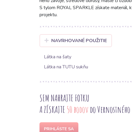
neho závoje, stredové obrusy, mašle či ozdobn
S tylom ROYAL SPARKLE získate materiál, kt
projektu.
NAVRHOVANÉ POUŽITIE
Látka na šaty
Látka na TUTU sukňu
SEM NAHRAJTE FOTKU
A ZÍSKAJTE
50 bodov
do Vernostného
PRIHLÁSTE SA