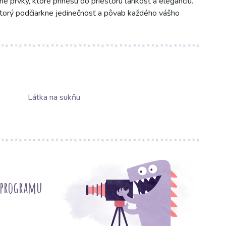
é prvky, ktoré prinesú do priestoru ľahkosť a eleganciu.
orý podčiarkne jedinečnosť a pôvab každého vášho
Látka na sukňu
 programu