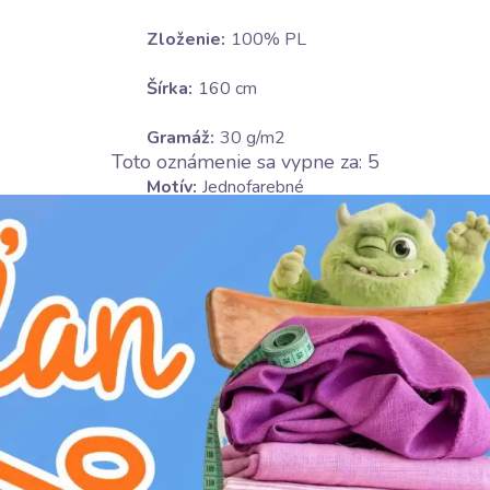
Zloženie:
100% PL
Šírka:
160 cm
Gramáž:
30 g/m2
Toto oznámenie sa vypne za:
4
Motív:
Jednofarebné
Farba:
ružová
Ošetrovanie:
U
Nesušiť v sušičke
D
žehliť na nízkom stupni(110°C)
L
profesionálne chemické čistenie