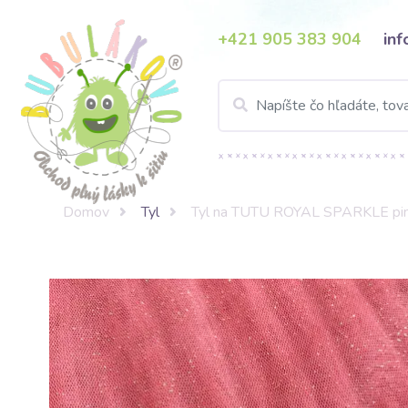
+421 905 383 904
in
Domov
Tyl
Tyl na TUTU ROYAL SPARKLE pin