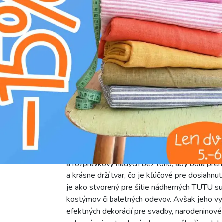
A
nepoužívať aviváž
c
ručné pranie
Predstavujeme tyl na TUTU ROYAL SPARKLE v 
váš projekt na majstrovské dielo plné jemnos
zaručuje dlhú životnosť a jednoduchú údržbu, 
30 g/m² je mimoriadne ľahký a vzdušný, ideál
splývavých efektov, ktoré dodajú kreáciám s
pre širokú škálu kreatívnych nápadov, od drob
obohatená o decentný trblietavý efekt, ktorý
a rozprávkový nádych bez toho, aby bola preh
a krásne drží tvar, čo je kľúčové pre dosiahn
je ako stvorený pre šitie nádherných TUTU su
kostýmov či baletných odevov. Avšak jeho využ
efektných dekorácií pre svadby, narodeninové 