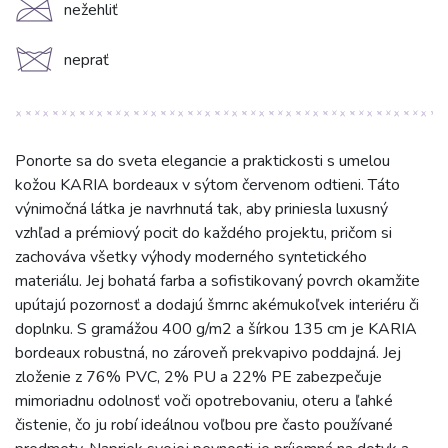
C
nežehliť
d
neprať
Ponorte sa do sveta elegancie a praktickosti s umelou
kožou KARIA bordeaux v sýtom červenom odtieni. Táto
výnimočná látka je navrhnutá tak, aby priniesla luxusný
vzhľad a prémiový pocit do každého projektu, pričom si
zachováva všetky výhody moderného syntetického
materiálu. Jej bohatá farba a sofistikovaný povrch okamžite
upútajú pozornosť a dodajú šmrnc akémukoľvek interiéru či
doplnku. S gramážou 400 g/m2 a šírkou 135 cm je KARIA
bordeaux robustná, no zároveň prekvapivo poddajná. Jej
zloženie z 76% PVC, 2% PU a 22% PE zabezpečuje
mimoriadnu odolnosť voči opotrebovaniu, oteru a ľahké
čistenie, čo ju robí ideálnou voľbou pre často používané