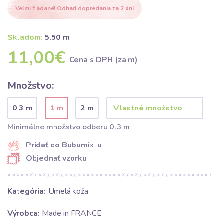
Veľmi žiadané! Odhad dopredania za 2 dni
Skladom:
5.50 m
11,00€
Cena s DPH (za m)
Množstvo:
0.3 m
1 m
2 m
Minimálne množstvo odberu 0.3 m
Pridať do Bubumix-u
Objednať vzorku
Kategória:
Umelá koža
Výrobca:
Made in FRANCE