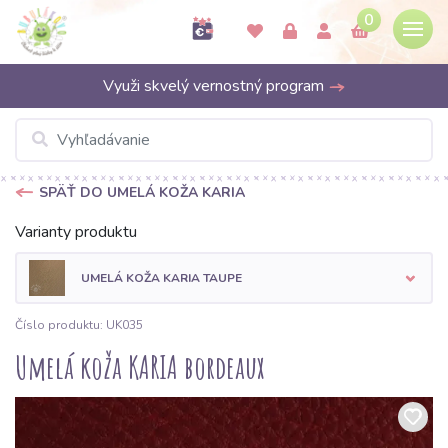
0
Využi skvelý vernostný program
SPÄŤ DO UMELÁ KOŽA KARIA
Varianty produktu
UMELÁ KOŽA KARIA TAUPE
Číslo produktu: UK035
Umelá koža KARIA bordeaux