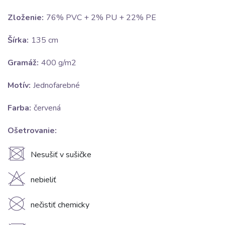
Zloženie:
76% PVC + 2% PU + 22% PE
Šírka:
135 cm
Gramáž:
400 g/m2
Motív:
Jednofarebné
Farba:
červená
Ošetrovanie:
U
Nesušiť v sušičke
H
nebieliť
K
nečistiť chemicky