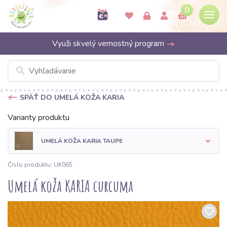
0
Využi skvelý vernostný program
SPÄŤ DO UMELÁ KOŽA KARIA
Varianty produktu
UMELÁ KOŽA KARIA TAUPE
Číslo produktu: UK065
Umelá koža KARIA curcuma