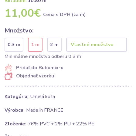
Skladom:
10.80 m
11,00€
Cena s DPH (za m)
Množstvo:
0.3 m
1 m
2 m
Minimálne množstvo odberu 0.3 m
Pridať do Bubumix-u
Objednať vzorku
Kategória:
Umelá koža
Výrobca:
Made in FRANCE
Zloženie:
76% PVC + 2% PU + 22% PE