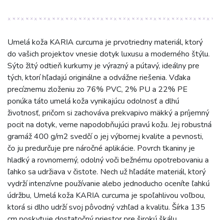
Umelá koža KARIA curcuma je prvotriedny materiál, ktorý
do vašich projektov vnesie dotyk luxusu a moderného štýlu.
Sýto žltý odtieň kurkumy je výrazný a pútavý, ideálny pre
tých, ktorí hľadajú originálne a odvážne riešenia. Vďaka
precíznemu zloženiu zo 76% PVC, 2% PU a 22% PE
ponúka táto umelá koža vynikajúcu odolnosť a dlhú
životnosť, pričom si zachováva prekvapivo mäkký a príjemný
pocit na dotyk, verne napodobňujúci pravú kožu. Jej robustná
gramáž 400 g/m2 svedčí o jej výbornej kvalite a pevnosti,
čo ju predurčuje pre náročné aplikácie. Povrch tkaniny je
hladký a rovnomerný, odolný voči bežnému opotrebovaniu a
ľahko sa udržiava v čistote. Nech už hľadáte materiál, ktorý
vydrží intenzívne používanie alebo jednoducho oceníte ľahkú
údržbu, Umelá koža KARIA curcuma je spoľahlivou voľbou,
ktorá si dlho udrží svoj pôvodný vzhľad a kvalitu. Šírka 135
cm poskytuje dostatočný priestor pre širokú škálu