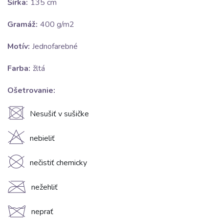
Šírka:
135 cm
Gramáž:
400 g/m2
Motív:
Jednofarebné
Farba:
žltá
Ošetrovanie:
U
Nesušiť v sušičke
H
nebieliť
K
nečistiť chemicky
C
nežehliť
d
neprať