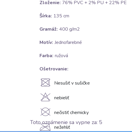
Zloženie:
76% PVC + 2% PU + 22% PE
Šírka:
135 cm
Gramáž:
400 g/m2
Motív:
Jednofarebné
Farba:
ružová
Ošetrovanie:
U
Nesušiť v sušičke
H
nebieliť
K
nečistiť chemicky
Toto oznámenie sa vypne za:
4
C
nežehliť