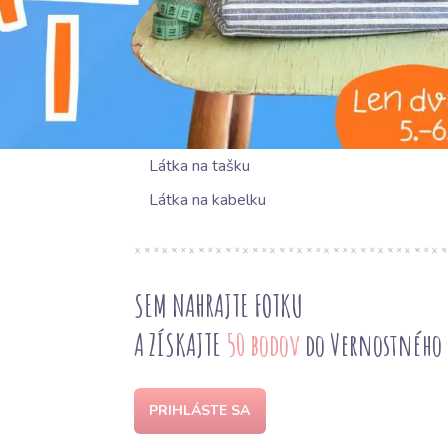
dizajnérov, ktorí ocenia jej kvalitu a estetický 
NAVRHOVANÉ POUŽITIE
Látka na tašku
Látka na kabelku
SEM NAHRAJTE FOTKU
A ZÍSKAJTE
50 bodov
do Vernostného
PRIHLÁSTE SA