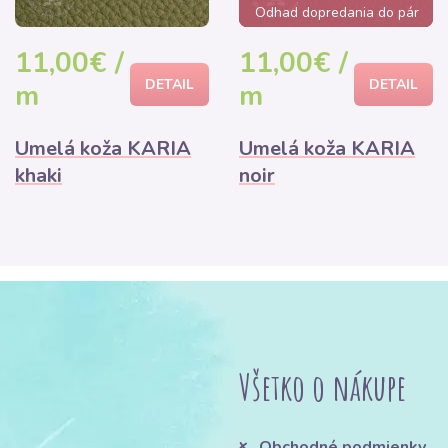
Odhad dopredania do pár
hodín
11,00€ /
11,00€ /
DETAIL
DETAIL
m
m
Umelá koža KARIA
Umelá koža KARIA
khaki
noir
Všetko o nákupe
Obchodné podmienky