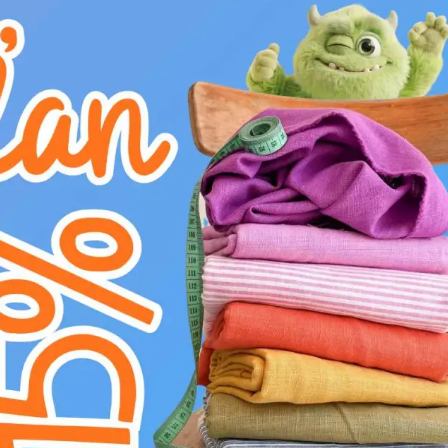
d
neprať
Umelá koža KARIA blush v nádhernom ružovom
hľadá spojenie luxusného vzhľadu, výnimočnej
koženka s gramážou 400 g/m2 a šírkou 135 cm 
do širokého spektra vašich projektov. Jej jem
nábytku či módnemu doplnku moderný, svieži 
zloženiu (76% PVC, 2% PU, 22% PE) sa KAR
voči oderu a dlhou životnosťou. Povrch materi
presvedčivo imituje pravú kožu, no zároveň s
ne patrí predovšetkým ľahká čistiteľnosť a od
použitie. Táto umelá koža je mimoriadne všestr
renováciu starých kresiel, výrobu nových poh
sa uplatní aj pri tvorbe módnych doplnkov, ak
Jej flexibilita umožňuje ľahké spracovanie, z
nielen krásne, ale aj trvácne. Umelá koža KAR