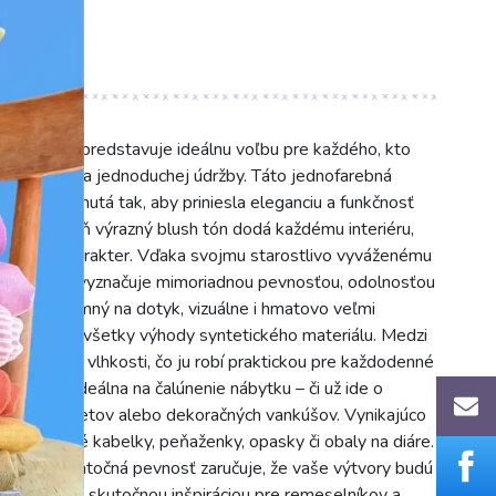
 odtieni predstavuje ideálnu voľbu pre každého, kto
 odolnosti a jednoduchej údržby. Táto jednofarebná
je navrhnutá tak, aby priniesla eleganciu a funkčnosť
ný a zároveň výrazný blush tón dodá každému interiéru,
a hravý charakter. Vďaka svojmu starostlivo vyváženému
IA blush vyznačuje mimoriadnou pevnosťou, odolnosťou
álu je príjemný na dotyk, vizuálne i hmatovo veľmi
i zachováva všetky výhody syntetického materiálu. Medzi
olnosť voči vlhkosti, čo ju robí praktickou pre každodenné
anná. Je ideálna na čalúnenie nábytku – či už ide o
oviek, taburetov alebo dekoračných vankúšov. Vynikajúco
o sú štýlové kabelky, peňaženky, opasky či obaly na diáre.
atiaľ čo dostatočná pevnosť zaručuje, že vaše výtvory budú
IA blush je skutočnou inšpiráciou pre remeselníkov a