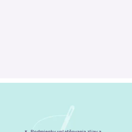
Podmienky uplatňovania zliav a