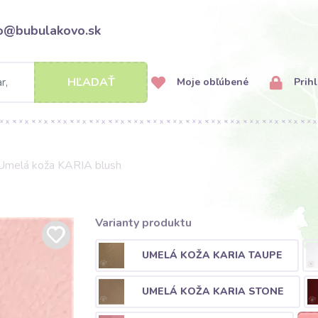
fo@bubulakovo.sk
HĽADAŤ
Moje obľúbené
Prihl
Umelá koža KARIA blush
Varianty produktu
UMELÁ KOŽA KARIA TAUPE
UMELÁ KOŽA KARIA STONE