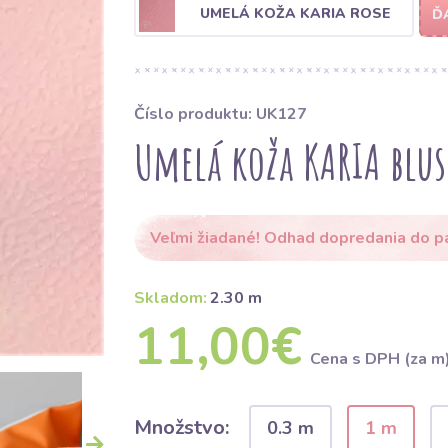
UMELÁ KOŽA KARIA ROSE
Ď
Číslo produktu: UK127
Umelá koža KARIA blus
Veľmi žiadané! Odhad dopredania do p
Skladom:
2.30 m
11,00€
Cena s DPH (za m
Množstvo:
0.3 m
1 m