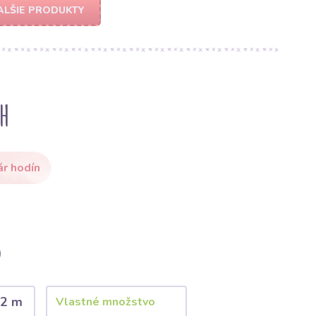
ALŠIE PRODUKTY
h
ár hodín
)
2 m