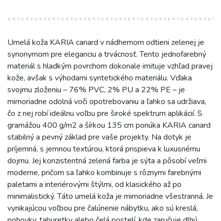
Umelá koža KARIA canard v nádhernom odtieni zelenej je
synonymom pre eleganciu a trvácnosť. Tento jednofarebný
materiál s hladkým povrchom dokonale imituje vzhľad pravej
kože, avšak s výhodami syntetického materiálu. Vďaka
svojmu zloženiu – 76% PVC, 2% PU a 22% PE – je
mimoriadne odolná voči opotrebovaniu a ľahko sa udržiava,
čo z nej robí ideálnu voľbu pre široké spektrum aplikácií. S
gramážou 400 g/m2 a šírkou 135 cm ponúka KARIA canard
stabilný a pevný základ pre vaše projekty. Na dotyk je
príjemná, s jemnou textúrou, ktorá prispieva k luxusnému
dojmu. Jej konzistentná zelená farba je sýta a pôsobí veľmi
moderne, pričom sa ľahko kombinuje s rôznymi farebnými
paletami a interiérovými štýlmi, od klasického až po
minimalistický. Táto umelá koža je mimoriadne všestranná. Je
vynikajúcou voľbou pre čalúnenie nábytku, ako sú kreslá,
pohovky, taburetky alebo čelá postelí, kde zaručuje dlhú