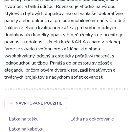
životnosť a ľahkú údržbu. Rovnako je vhodná na výrobu
štýlových bytových doplnkov, ako sú vankúše, dekoratívne
panely alebo dokonca aj pre automobilové interiéry či lodné
čalúnenie. Svoju kvalitu preukáže aj pri tvorbe módnych
doplnkov ako kabelky, opasky či peňaženky, kde oceníte jej
pevnosť a odolnosť. Umelá koža KARIA canard v zelenej
farbe je skvelou voľbou pre každého, kto hľadá
vysokokvalitný, odolný a esteticky príťažlivý materiál s
jednoduchou údržbou. Prináša do priestoru sviežosť a
eleganciu, pričom otvára dvere k realizácii kreatívnych a
trvácnych projektov s nádychom sofistikovanosti.
NAVRHOVANÉ POUŽITIE
Látka na tašku
Látka na dekorovanie
Látka na kabelku