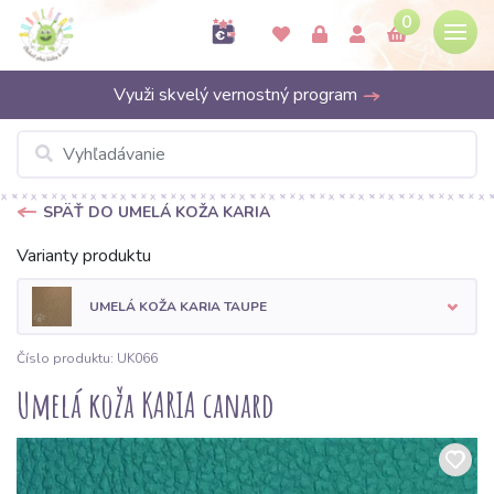
0
Využi skvelý vernostný program
SPÄŤ DO UMELÁ KOŽA KARIA
Varianty produktu
UMELÁ KOŽA KARIA TAUPE
Číslo produktu: UK066
Umelá koža KARIA canard