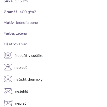
Šírka:
135 cm
Gramáž:
400 g/m2
Motív:
Jednofarebné
Farba:
zelená
Ošetrovanie:
U
Nesušiť v sušičke
H
nebieliť
K
nečistiť chemicky
C
nežehliť
d
neprať