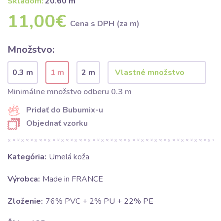
Skladom:
20.60 m
11,00€
Cena s DPH (za m)
Množstvo:
0.3 m
1 m
2 m
Minimálne množstvo odberu 0.3 m
Pridať do Bubumix-u
Objednať vzorku
Kategória:
Umelá koža
Výrobca:
Made in FRANCE
Zloženie:
76% PVC + 2% PU + 22% PE