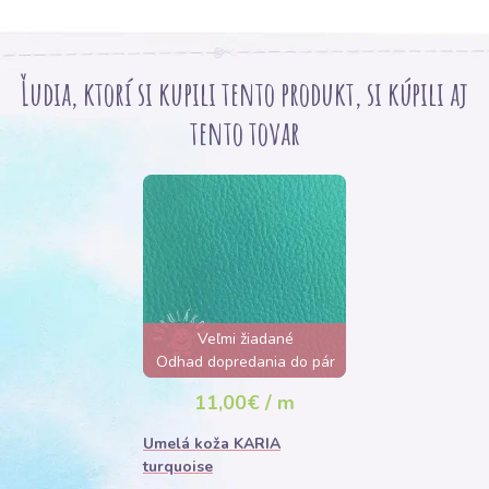
Ľudia, ktorí si kupili tento produkt, si kúpili aj
tento tovar
Veľmi žiadané
Odhad dopredania do pár
hodín
11,00€ / m
Umelá koža KARIA
turquoise