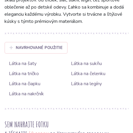
škálu projektov: od tričiek, šiat, sukní, legín, cez športové
oblečenie až po detské odevy. Ľahko sa kombinuje a dodá
eleganciu každému výrobku. Vytvorte si trvácne a štýlové
kúsky s týmto prémiovým materiálom.
NAVRHOVANÉ POUŽITIE
Látka na šaty
Látka na sukňu
Látka na tričko
Látka na čelenku
Látka na čiapku
Látka na legíny
Látka na nakrčník
SEM NAHRAJTE FOTKU