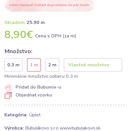
Veľmi žiadané! Odhad dopredania do pár hodín
Skladom:
25.90 m
8,90€
Cena s DPH (za m)
Množstvo:
0.3 m
1 m
2 m
Minimálne množstvo odberu 0.3 m
Pridať do Bubumix-u
Objednať vzorku
Kategória:
Úplet
Výrobca:
Bubulákovo s.r.o www.bubulakovo.sk