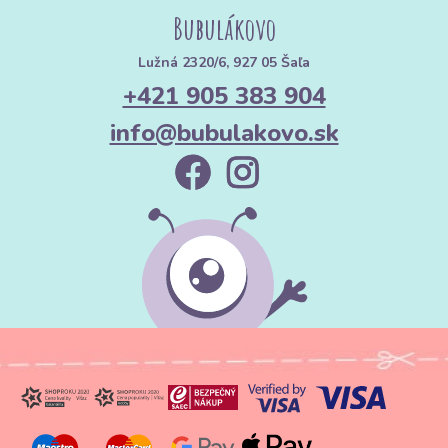
Bubulákovo
Lužná 2320/6, 927 05 Šaľa
+421 905 383 904
info@bubulakovo.sk