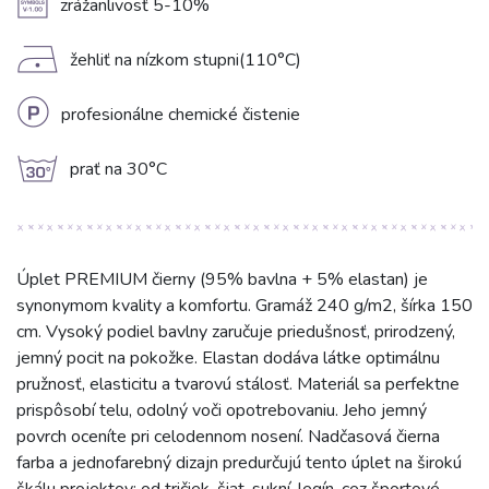
A
zrážanlivosť 5-10%
D
žehliť na nízkom stupni(110°C)
L
profesionálne chemické čistenie
g
prať na 30°C
Úplet PREMIUM čierny (95% bavlna + 5% elastan) je
synonymom kvality a komfortu. Gramáž 240 g/m2, šírka 150
cm. Vysoký podiel bavlny zaručuje priedušnosť, prirodzený,
jemný pocit na pokožke. Elastan dodáva látke optimálnu
pružnosť, elasticitu a tvarovú stálosť. Materiál sa perfektne
prispôsobí telu, odolný voči opotrebovaniu. Jeho jemný
povrch oceníte pri celodennom nosení. Nadčasová čierna
farba a jednofarebný dizajn predurčujú tento úplet na širokú