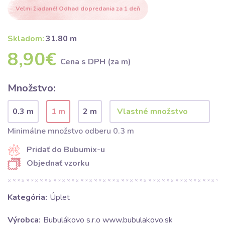
Veľmi žiadané! Odhad dopredania za 1 deň
Skladom:
31.80 m
8,90€
Cena s DPH (za m)
Množstvo:
0.3 m
1 m
2 m
Minimálne množstvo odberu 0.3 m
Pridať do Bubumix-u
Objednať vzorku
Kategória:
Úplet
Výrobca:
Bubulákovo s.r.o www.bubulakovo.sk