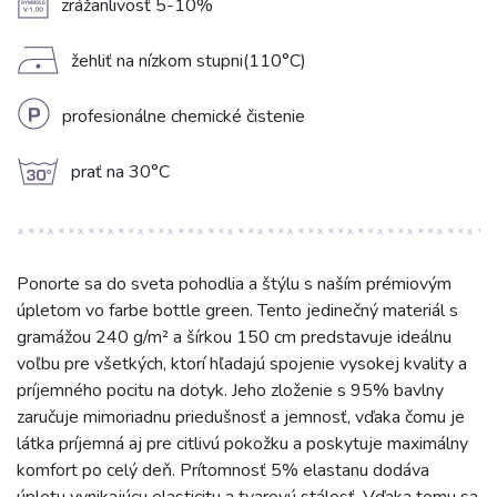
A
zrážanlivosť 5-10%
D
žehliť na nízkom stupni(110°C)
L
profesionálne chemické čistenie
g
prať na 30°C
Ponorte sa do sveta pohodlia a štýlu s naším prémiovým
úpletom vo farbe bottle green. Tento jedinečný materiál s
gramážou 240 g/m² a šírkou 150 cm predstavuje ideálnu
voľbu pre všetkých, ktorí hľadajú spojenie vysokej kvality a
príjemného pocitu na dotyk. Jeho zloženie s 95% bavlny
zaručuje mimoriadnu priedušnosť a jemnosť, vďaka čomu je
látka príjemná aj pre citlivú pokožku a poskytuje maximálny
komfort po celý deň. Prítomnosť 5% elastanu dodáva