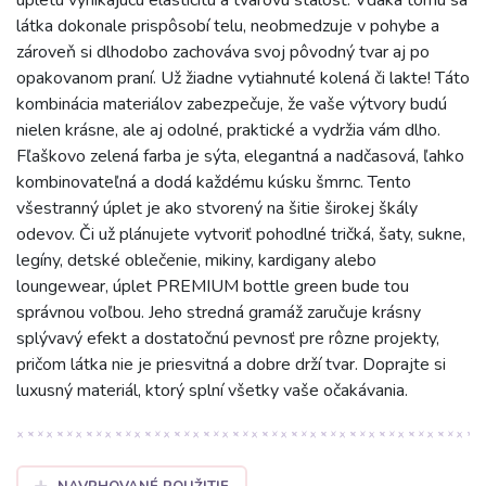
úpletu vynikajúcu elasticitu a tvarovú stálosť. Vďaka tomu sa
látka dokonale prispôsobí telu, neobmedzuje v pohybe a
zároveň si dlhodobo zachováva svoj pôvodný tvar aj po
opakovanom praní. Už žiadne vytiahnuté kolená či lakte! Táto
kombinácia materiálov zabezpečuje, že vaše výtvory budú
nielen krásne, ale aj odolné, praktické a vydržia vám dlho.
Fľaškovo zelená farba je sýta, elegantná a nadčasová, ľahko
kombinovateľná a dodá každému kúsku šmrnc. Tento
všestranný úplet je ako stvorený na šitie širokej škály
odevov. Či už plánujete vytvoriť pohodlné tričká, šaty, sukne,
legíny, detské oblečenie, mikiny, kardigany alebo
loungewear, úplet PREMIUM bottle green bude tou
správnou voľbou. Jeho stredná gramáž zaručuje krásny
splývavý efekt a dostatočnú pevnosť pre rôzne projekty,
pričom látka nie je priesvitná a dobre drží tvar. Doprajte si
luxusný materiál, ktorý splní všetky vaše očakávania.