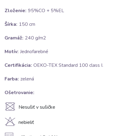
Zloženie:
95%CO + 5%EL
Šírka:
150 cm
Gramáž:
240 g/m2
Motív:
Jednofarebné
Certifikácia:
OEKO-TEX Standard 100 class I.
Farba:
zelená
Ošetrovanie:
U
Nesušiť v sušičke
H
nebieliť