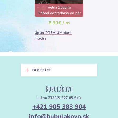
Veľmi žiadané
Odhad dopredania do pár
hodín
8,90€ / m
Úplet PREMIUM dark
mocha
+
INFORMÁCIE
Bubulákovo
Lužná 2320/6, 927 05 Šaľa
+421 905 383 904
info@bubulakovo.sk