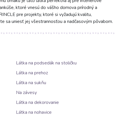
mu omaku je táto látka perfektná aj pre interiérové
vankúše, ktoré vnesú do vášho domova prírodný a
INCLE pre projekty, ktoré si vyžadujú kvalitu,
ajte sa uniesť jej všestrannosťou a nadčasovým pôvabom.
Látka na podsedák na stoličku
Látka na prehoz
Látka na sukňu
Na závesy
Látka na dekorovanie
Látka na nohavice