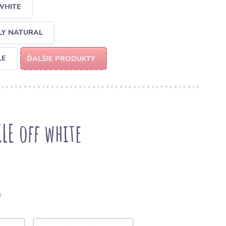
WHITE
LY NATURAL
LE
ĎALŠIE PRODUKTY
LE off white
)