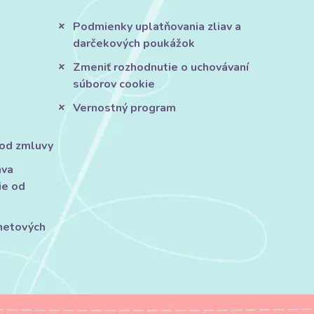
Podmienky uplatňovania zliav a
darčekových poukážok
Zmeniť rozhodnutie o uchovávaní
súborov cookie
Vernostný program
 od zmluvy
áva
ie od
rnetových