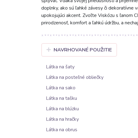
splývať. Vďaka svojej priedušnosti a príjemné
doplnky, ako sú ľahké závesy či dekoratívne 
upokojujúci akcent. Zvoľte Viskózu s ľanom CR
prirodzenosť, komfort a ľahkú údržbu, a nech
NAVRHOVANÉ POUŽITIE
Látka na šaty
Látka na posteľné obliečky
Látka na sako
Látka na tašku
Látka na blúzku
Látka na hračky
Látka na obrus