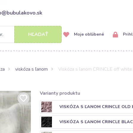
fo@bubulakovo.sk
HĽADAŤ
Moje obľúbené
Prihl
óza
viskóza s ľanom
Viskóza s ľanom CRINCLE off white
Varianty produktu
VISKÓZA S ĽANOM CRINCLE OLD
VISKÓZA S ĽANOM CRINCLE BLA