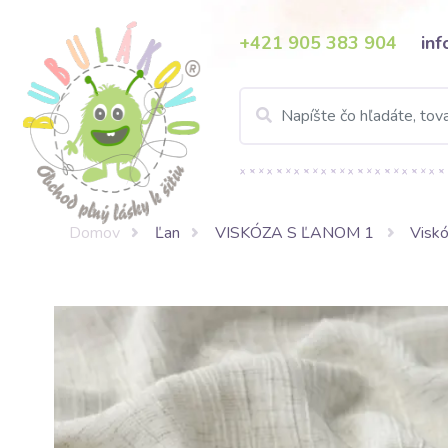
+421 905 383 904
in
Domov
Ľan
VISKÓZA S ĽANOM 1
Visk