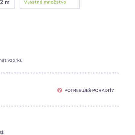
2 m
ať vzorku
POTREBUJEŠ PORADIŤ?
sk