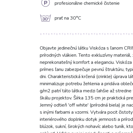
L
profesionálne chemické čistenie
g
prať na 30°C
Objavte jedinečnú látku Viskóza s ľanom CRI
prírodných vlákien. Tento exkluzívny materiál
neprekonateľný komfort a eleganciu. Viskóza 
prímes ľanu zabezpečuje pevnú štruktúru, typi
dni. Charakteristická krčená (crinkle) úprava 
minimalizuje potrebu žehlenia a pridáva oble
g/m2 patrí táto látka medzi ľahšie až stredne 
škálu projektov. Šírka 135 cm je praktická pre
Jemný odtieň 'off white' (prírodná biela) je 
s inými farbami a vzormi. Vytvára pocit čistot
interiérového doplnku dotyk jemnosti a prírodn
blúzok, sukní, širokých nohavíc alebo tuník, k