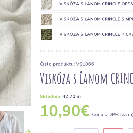
VISKÓZA S ĽANOM CRINCLE OFF 
VISKÓZA S ĽANOM CRINCLE SIMP
VISKÓZA S ĽANOM CRINCLE PICK
Číslo produktu: VSL066
Viskóza s ľanom CRINC
Skladom:
42.70 m
10,90€
Cena s DPH (za m