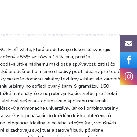
NCLE off white, ktorá predstavuje dokonalú synergiu
, zložený z 85% viskózy a 15% ľanu, prináša
dodáva látke nádhernú mäkkosť a splývavosť, zatiaľ čo
ckú priedušnosť a mierne chladivý pocit, ideálny pre teplé
látky nielenže dodáva unikátny textúrny vzhľad, ale zároveň
čeniu ležérny, no sofistikovaný šarm. S gramážou 150
ťažké materiály, čo z nej robí vynikajúcu voľbu pre širokú
 strihové riešenia a optimalizuje spotrebu materiálu.
nadčasový a mimoriadne univerzálny, ľahko kombinovateľný
y a sviežosti, prinášajúc do každého kúsku oblečenia či
ej elegancie. Ideálna je na šitie letných šiat, vzdušných
toré si zachovajú svoj tvar a zároveň budú pôvabne