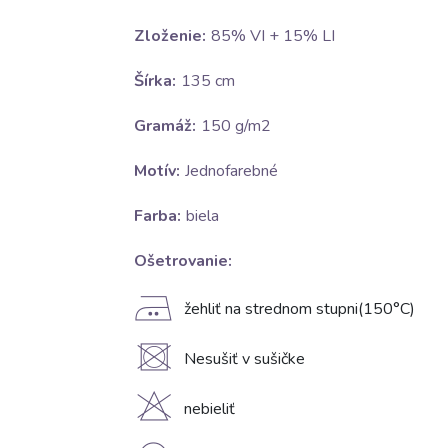
Zloženie:
85% VI + 15% LI
Šírka:
135 cm
Gramáž:
150 g/m2
Motív:
Jednofarebné
Farba:
biela
Ošetrovanie:
E
žehliť na strednom stupni(150°C)
U
Nesušiť v sušičke
H
nebieliť