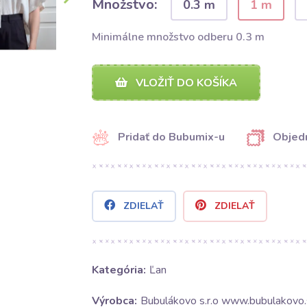
Množstvo:
0.3 m
1 m
Minimálne množstvo odberu 0.3 m
VLOŽIŤ DO KOŠÍKA
Pridať do Bubumix-u
Objedn
ZDIELAŤ
ZDIELAŤ
Kategória:
Ľan
Výrobca:
Bubulákovo s.r.o www.bubulakovo.