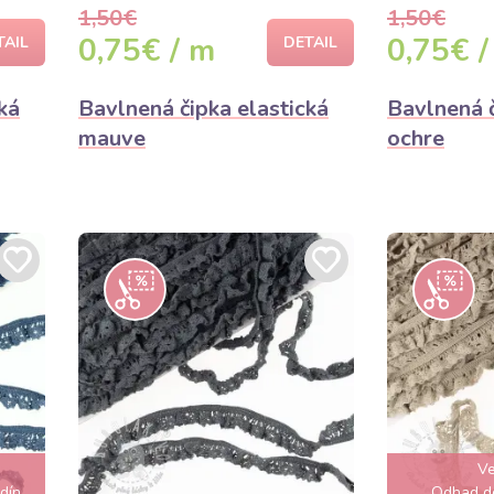
1,50€
1,50€
0,75€ / m
0,75€ /
TAIL
DETAIL
ká
Bavlnená čipka elastická
Bavlnená č
mauve
ochre
Ve
dín
Odhad do