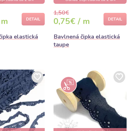
1,50€
 m
0,75€ / m
DETAIL
DETAIL
ipka elastická
Bavlnená čipka elastická
taupe