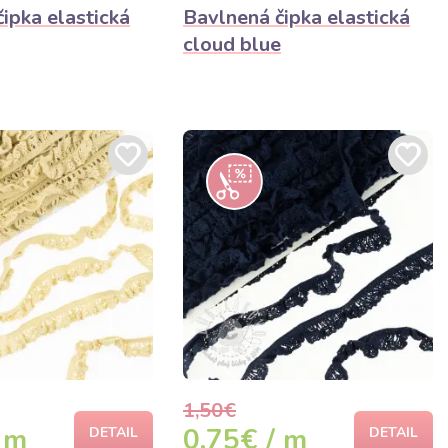
ipka elastická
Bavlnená čipka elastická
cloud blue
1,50€
 m
0,75€ / m
DETAIL
DETAIL