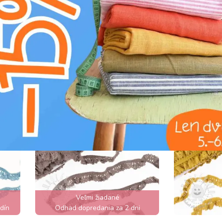
0,75€ / m
0,75€ /
TAIL
DETAIL
ká
Bavlnená čipka elastická
Bavlnená č
old yellow
cognac
Veľmi žiadané
dín
Odhad dopredania za 2 dni