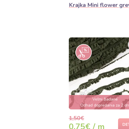
Krajka Mini flower gre
Veľmi žiadané
Odhad dopredania za 2 dn
1,50€
0,75€ / m
DE