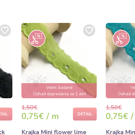
Veľmi žiadané
Ve
Odhad dopredania za 1 deň
Odhad do
1,50€
1,50€
0,75€ / m
0,75€ /
TAIL
DETAIL
ck
Krajka Mini flower lime
Krajka Min