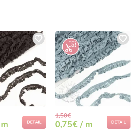
1,50€
 m
0,75€ / m
DETAIL
DETAIL