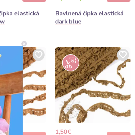
ipka elastická
Bavlnená čipka elastická
ow
dark blue
1,50€