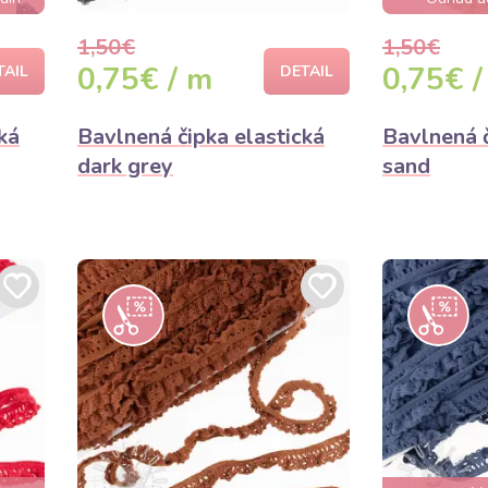
1,50€
1,50€
0,75€ / m
0,75€ /
TAIL
DETAIL
ká
Bavlnená čipka elastická
Bavlnená č
dark grey
sand