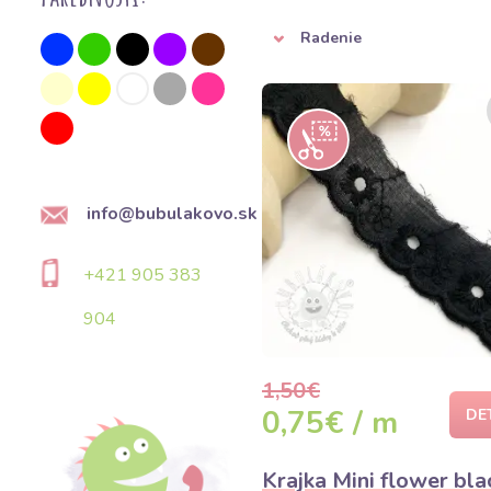
Radenie
info@bubulakovo.sk
+421 905 383
904
1,50€
0,75€ / m
DE
Krajka Mini flower bla