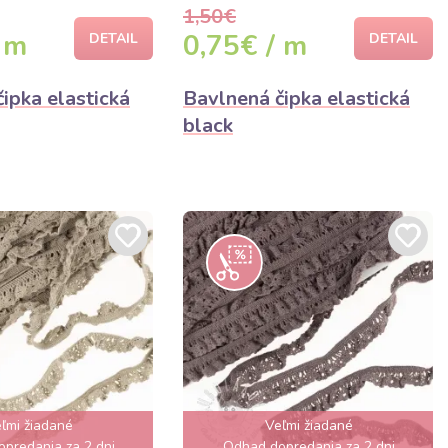
1,50€
 m
0,75€ / m
DETAIL
DETAIL
ipka elastická
Bavlnená čipka elastická
black
ľmi žiadané
Veľmi žiadané
predania za 2 dni
Odhad dopredania za 2 dni