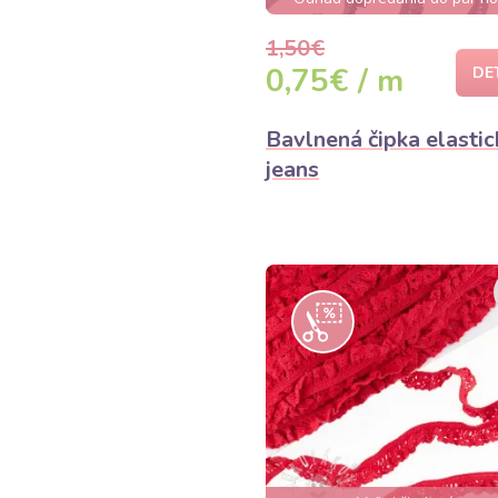
1,50€
0,75€ / m
DE
Bavlnená čipka elastic
jeans