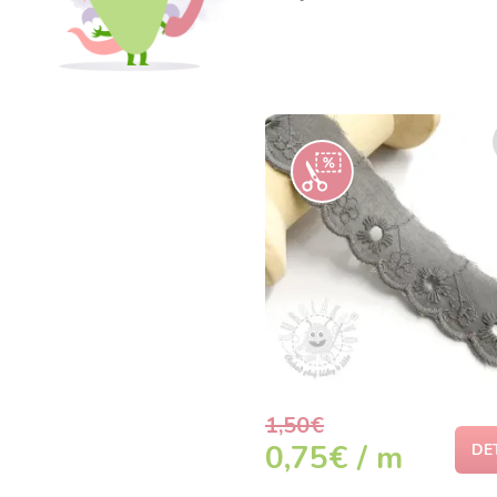
1,50€
0,75€ / m
DE