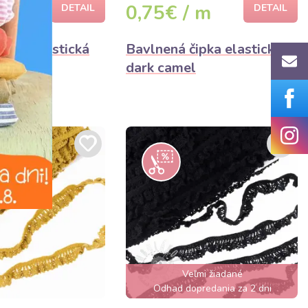
 m
0,75€ / m
DETAIL
DETAIL
ipka elastická
Bavlnená čipka elastická
dark camel
Veľmi žiadané
Odhad dopredania za 2 dni