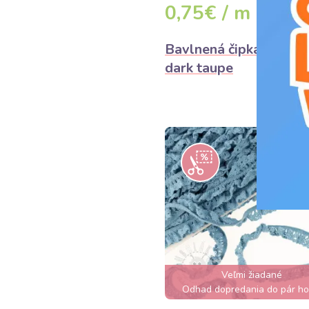
0,75€ / m
DE
Bavlnená čipka elastic
dark taupe
Veľmi žiadané
Odhad dopredania do pár ho