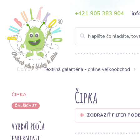
+421 905 383 904
in
Domov
Textilná galantéria - online veľkoobchod
Čipka
ČIPKA
ĎALŠÍCH 37
ZOBRAZIŤ FILTER POD
Vybrať podľa
farebnosti: