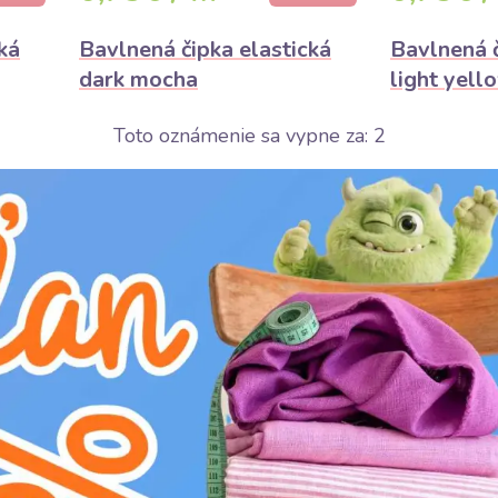
ká
Bavlnená čipka elastická
Bavlnená č
dark mocha
light yell
Veľmi žiadané
Odhad dopredania do pár hodín
1,50€
1,50€