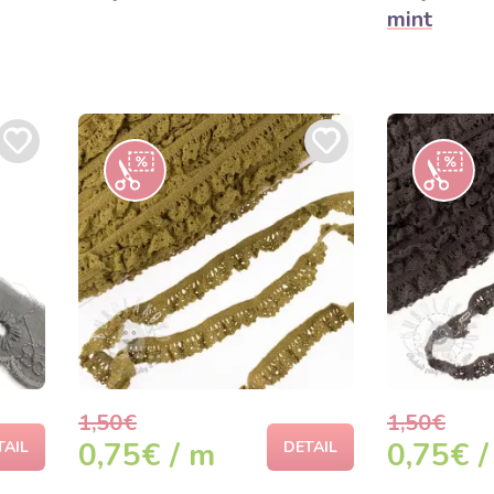
mint
1,50€
1,50€
0,75€ / m
0,75€ /
TAIL
DETAIL