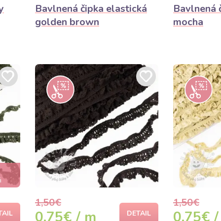
y
Bavlnená čipka elastická
Bavlnená č
golden brown
mocha
i
1,50€
1,50€
0,75€ / m
0,75€ /
TAIL
DETAIL