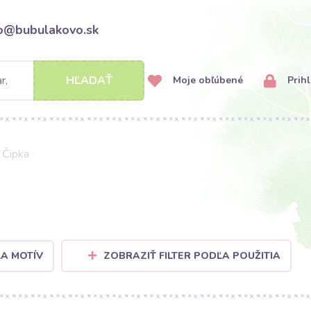
fo@bubulakovo.sk
HĽADAŤ
Moje obľúbené
Prihl
Čipka
ĽA MOTÍV
ZOBRAZIŤ FILTER PODĽA POUŽITIA