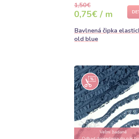
1,50€
0,75€ / m
DE
Bavlnená čipka elastic
old blue
Veľmi žiadané
Odhad dopredania do pár ho