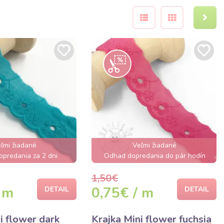
ľmi žiadané
Veľmi žiadané
predania za 2 dni
Odhad dopredania do pár hodín
1,50€
 m
0,75€ / m
DETAIL
DETAIL
i flower dark
Krajka Mini flower fuchsia