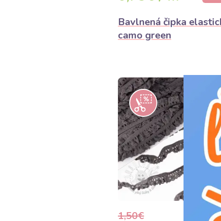
Bavlnená čipka elastic
camo green
1,50€