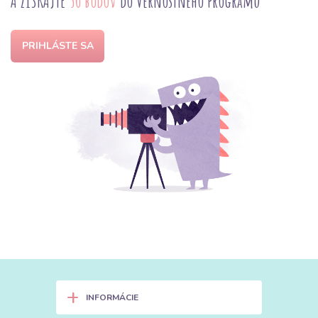
A ZÍSKAJTE
50 bodov
do Vernostného programu
PRIHLÁSTE SA
+
INFORMÁCIE