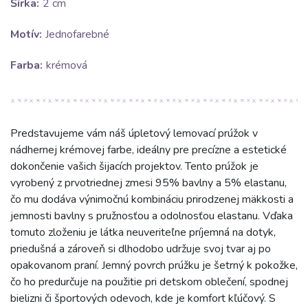
Šírka:
2 cm
Motív:
Jednofarebné
Farba:
krémová
Predstavujeme vám náš úpletový lemovací prúžok v
nádhernej krémovej farbe, ideálny pre precízne a estetické
dokončenie vašich šijacích projektov. Tento prúžok je
vyrobený z prvotriednej zmesi 95% bavlny a 5% elastanu,
čo mu dodáva výnimočnú kombináciu prirodzenej mäkkosti a
jemnosti bavlny s pružnosťou a odolnosťou elastanu. Vďaka
tomuto zloženiu je látka neuveriteľne príjemná na dotyk,
priedušná a zároveň si dlhodobo udržuje svoj tvar aj po
opakovanom praní. Jemný povrch prúžku je šetrný k pokožke,
čo ho predurčuje na použitie pri detskom oblečení, spodnej
bielizni či športových odevoch, kde je komfort kľúčový. S