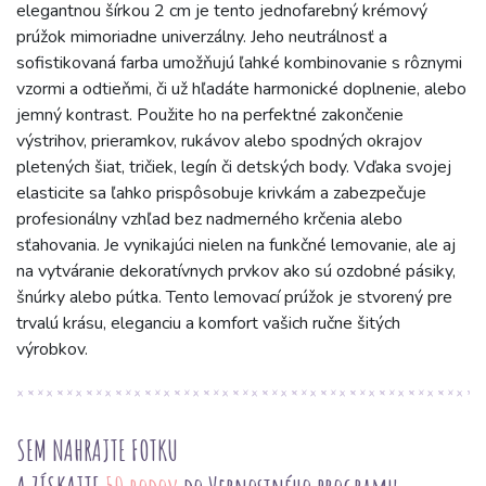
elegantnou šírkou 2 cm je tento jednofarebný krémový
prúžok mimoriadne univerzálny. Jeho neutrálnosť a
sofistikovaná farba umožňujú ľahké kombinovanie s rôznymi
vzormi a odtieňmi, či už hľadáte harmonické doplnenie, alebo
jemný kontrast. Použite ho na perfektné zakončenie
výstrihov, prieramkov, rukávov alebo spodných okrajov
pletených šiat, tričiek, legín či detských body. Vďaka svojej
elasticite sa ľahko prispôsobuje krivkám a zabezpečuje
profesionálny vzhľad bez nadmerného krčenia alebo
sťahovania. Je vynikajúci nielen na funkčné lemovanie, ale aj
na vytváranie dekoratívnych prvkov ako sú ozdobné pásiky,
šnúrky alebo pútka. Tento lemovací prúžok je stvorený pre
trvalú krásu, eleganciu a komfort vašich ručne šitých
výrobkov.
SEM NAHRAJTE FOTKU