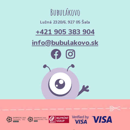
Bubulákovo
Lužná 2320/6, 927 05 Šaľa
+421 905 383 904
info@bubulakovo.sk