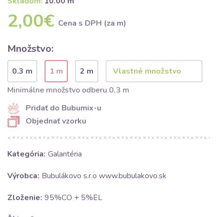
Skladom:
10.00 m
2,00€
Cena s DPH (za m)
Množstvo:
0.3 m
1 m
2 m
Minimálne množstvo odberu 0.3 m
Pridať do Bubumix-u
Objednať vzorku
Kategória:
Galantéria
Výrobca:
Bubulákovo s.r.o www.bubulakovo.sk
Zloženie:
95%CO + 5%EL