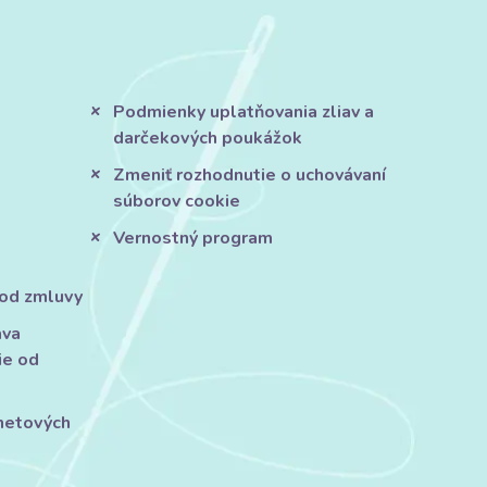
Podmienky uplatňovania zliav a
darčekových poukážok
Zmeniť rozhodnutie o uchovávaní
súborov cookie
Vernostný program
 od zmluvy
áva
ie od
rnetových