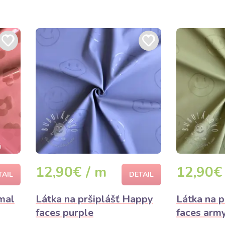
i
12,90€ / m
12,90€
TAIL
DETAIL
imal
Látka na pršiplášť Happy
Látka na 
faces purple
faces arm