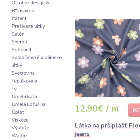
Ottobre design &
B*Inspired
Patent
Prešívané látky
Satén
Sherpa
Softshell
Spoločenské a dámske
látky
Svetrovina
Teplákovina
Tyl
Umelá koža
Umelá kožušina
12,90€ / m
DE
Úplet
Viskóza
Látka na pršiplášť Fl
Výstuže
jeans
Waffle