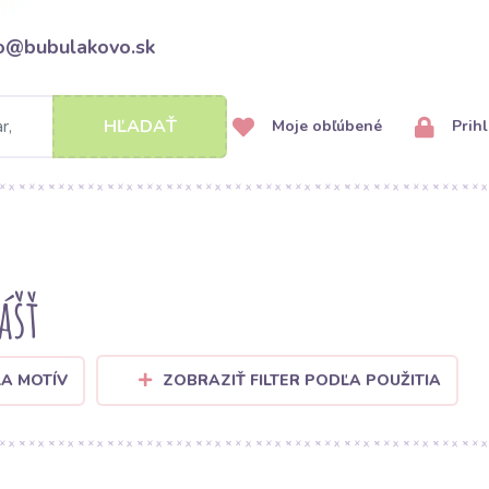
fo@bubulakovo.sk
HĽADAŤ
Moje obľúbené
Prihl
ášť
ĽA MOTÍV
ZOBRAZIŤ FILTER PODĽA POUŽITIA