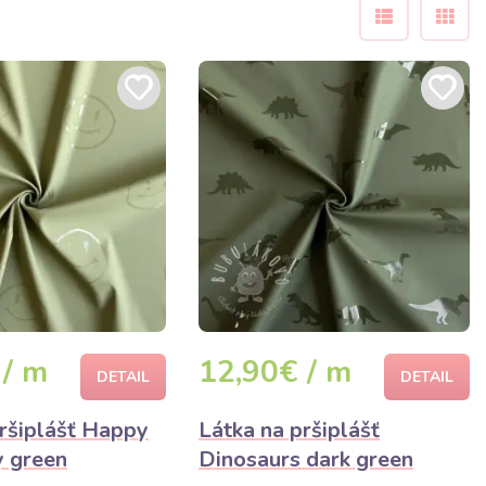
 / m
12,90€ / m
DETAIL
DETAIL
pršiplášť Happy
Látka na pršiplášť
y green
Dinosaurs dark green