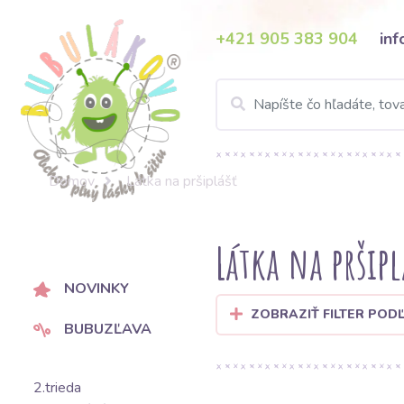
+421 905 383 904
in
Domov
Látka na pršiplášť
Látka na pršipl
NOVINKY
ZOBRAZIŤ FILTER POD
BUBUZĽAVA
2.trieda