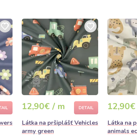
12,90€ / m
12,90€
TAIL
DETAIL
owers
Látka na pršiplášť Vehicles
Látka na p
army green
animals e