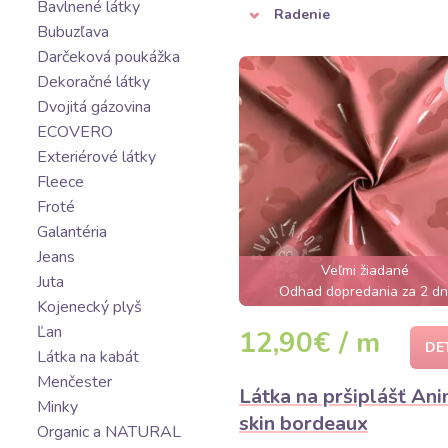
Bavlnené látky
Radenie
Bubuzľava
Darčeková poukážka
Dekoračné látky
Dvojitá gázovina
ECOVERO
Exteriérové látky
Fleece
Froté
Galantéria
Jeans
Veľmi žiadané
Juta
Odhad dopredania za 2 dn
Kojenecký plyš
Ľan
12,90€ / m
DE
Látka na kabát
Menčester
Látka na pršiplášť An
Minky
skin bordeaux
Organic a NATURAL