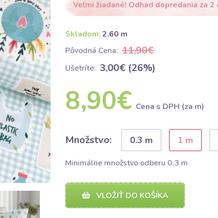
Veľmi žiadané! Odhad dopredania za 2 
Skladom:
2.60 m
11,90€
Pôvodná Cena:
3,00€ (26%)
Ušetríte:
8,90€
Cena s DPH (za m)
Množstvo:
0.3 m
1 m
Minimálne množstvo odberu 0.3 m
VLOŽIŤ DO KOŠÍKA