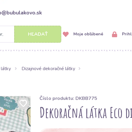
fo@bubulakovo.sk
HĽADAŤ
Moje obľúbené
Prihl
 látky
Dizajnové dekoračné látky
Číslo produktu: DKBB775
Dekoračná látka Eco d