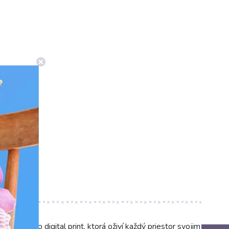
0°C)
átku Eco digital print, ktorá oživí každý priestor svojim