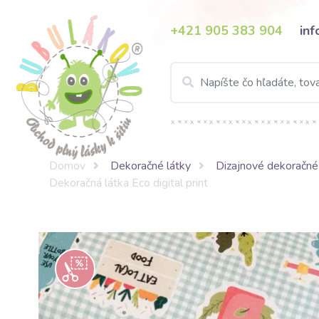
+421 905 383 904
in
Domov
Dekoračné látky
Dizajnové dekoračné
Dekoračná látka Eco digital print