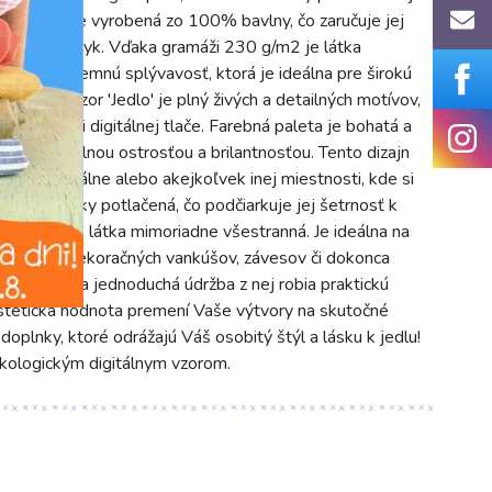
á tkanina je vyrobená zo 100% bavlny, čo zaručuje jej
nosť na dotyk. Vďaka gramáži 230 g/m2 je látka
ováva príjemnú splývavosť, ktorá je ideálna pre širokú
textilu. Vzor 'Jedlo' je plný živých a detailných motívov,
echnológii digitálnej tlače. Farebná paleta je bohatá a
ne s maximálnou ostrosťou a brilantnosťou. Tento dizajn
chyne, jedálne alebo akejkoľvek inej miestnosti, kde si
 je ekologicky potlačená, čo podčiarkuje jej šetrnosť k
o dekoračná látka mimoriadne všestranná. Je ideálna na
dsedákov, dekoračných vankúšov, závesov či dokonca
j odolnosť a jednoduchá údržba z nej robia praktickú
 estetická hodnota premení Vaše výtvory na skutočné
oplnky, ktoré odrážajú Váš osobitý štýl a lásku k jedlu!
 ekologickým digitálnym vzorom.