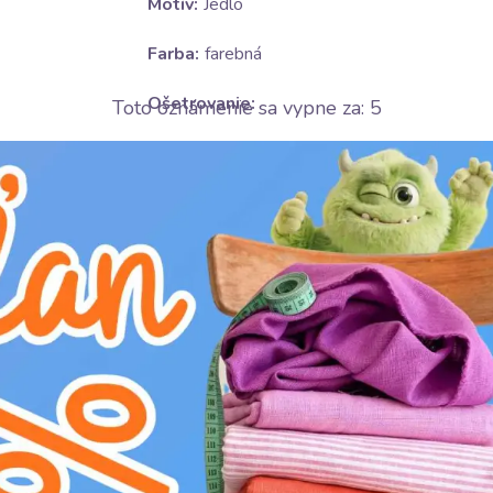
Motív:
Jedlo
Farba:
farebná
Ošetrovanie:
Toto oznámenie sa vypne za:
4
E
žehliť na strednom stupni(150°C)
H
nebieliť
V
v sušičke sušiť na nízkom stupni(do 6
K
nečistiť chemicky
g
prať na 30°C
Predstavujeme Vám našu exkluzívnu dekoračnú l