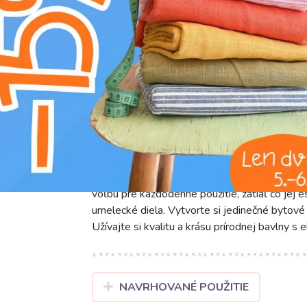
jedinečným vzorom Jedlo. Táto vysoko kvalitn
prírodný pôvod, výnimočnú priedušnosť a jem
dostatočne pevná a odolná, no zároveň si zach
škálu kreatívnych projektov v oblasti bytového 
ktoré sú precízne vykreslené vďaka modernej t
sýta, čo zaručuje, že každý detail vzoru vynik
prinesie hravú a veselú atmosféru do Vašej ku
želáte pridať štipku originality a šarmu. Látka
životnému prostrediu. S šírkou 140 cm je tát
šitie obrusov, behúňov na stôl, štýlových po
originálnych nákupných tašiek alebo záster. Je
voľbu pre každodenné použitie, zatiaľ čo jej
umelecké diela. Vytvorte si jedinečné bytové d
Užívajte si kvalitu a krásu prírodnej bavlny s
NAVRHOVANÉ POUŽITIE