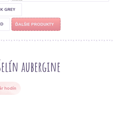
RK GREY
ND
ĎALŠIE PRODUKTY
elín aubergine
ár hodín