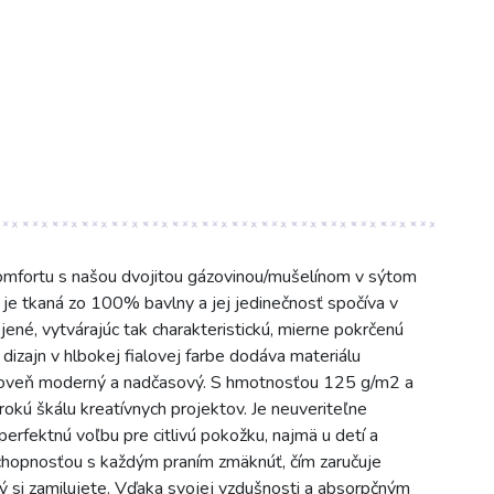
omfortu s našou dvojitou gázovinou/mušelínom v sýtom
a je tkaná zo 100% bavlny a jej jedinečnosť spočíva v
ené, vytvárajúc tak charakteristickú, mierne pokrčenú
izajn v hlbokej fialovej farbe dodáva materiálu
zároveň moderný a nadčasový. S hmotnosťou 125 g/m2 a
rokú škálu kreatívnych projektov. Je neuveriteľne
perfektnú voľbu pre citlivú pokožku, najmä u detí a
schopnosťou s každým praním zmäknúť, čím zaručuje
orý si zamilujete. Vďaka svojej vzdušnosti a absorpčným