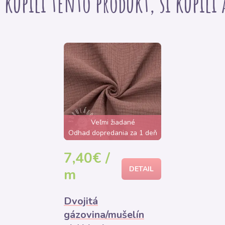
i kupili tento produkt, si kúpili
Veľmi žiadané
Odhad dopredania za 1 deň
7,40€ /
DETAIL
m
Dvojitá
gázovina/mušelín