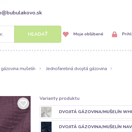
fo@bubulakovo.sk
HĽADAŤ
Moje obľúbené
Prihl
 gázovina mušelín
Jednofarebná dvojitá gázovina
Varianty produktu
DVOJITÁ GÁZOVINA/MUŠELÍN WHI
DVOJITÁ GÁZOVINA/MUŠELÍN NAV