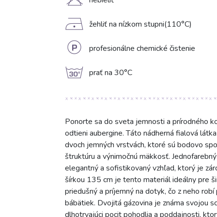
H
nebieliť
D
žehliť na nízkom stupni(110°C)
L
profesionálne chemické čistenie
g
prať na 30°C
Ponorte sa do sveta jemnosti a prírodného k
odtieni aubergine. Táto nádherná fialová látk
dvoch jemných vrstvách, ktoré sú bodovo spoj
štruktúru a výnimočnú mäkkosť. Jednofarebný d
elegantný a sofistikovaný vzhľad, ktorý je 
šírkou 135 cm je tento materiál ideálny pre ši
priedušný a príjemný na dotyk, čo z neho robí 
bábätiek. Dvojitá gázovina je známa svojou 
dlhotrvajúci pocit pohodlia a poddajnosti, kt