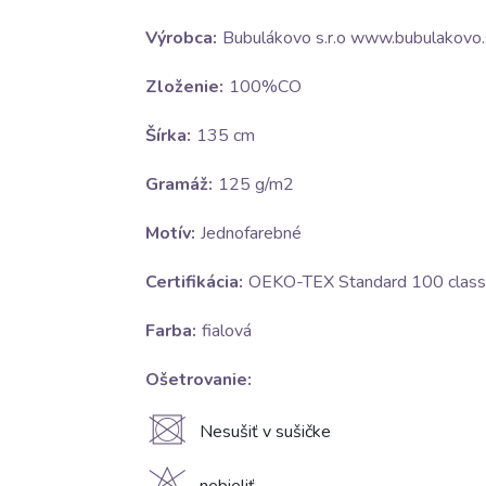
Výrobca:
Bubulákovo s.r.o www.bubulakovo.
Zloženie:
100%CO
Šírka:
135 cm
Gramáž:
125 g/m2
Motív:
Jednofarebné
Certifikácia:
OEKO-TEX Standard 100 class 
Farba:
fialová
Ošetrovanie:
U
Nesušiť v sušičke