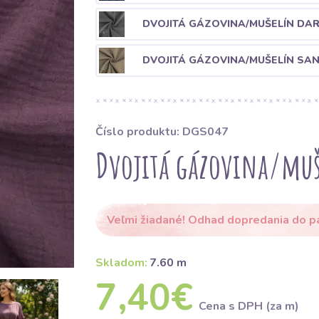
DVOJITÁ GÁZOVINA/MUŠELÍN DA
DVOJITÁ GÁZOVINA/MUŠELÍN SA
Číslo produktu: DGS047
Dvojitá gázovina/muš
Veľmi žiadané! Odhad dopredania do p
Skladom:
7.60 m
7,40€
Cena s DPH (za m)