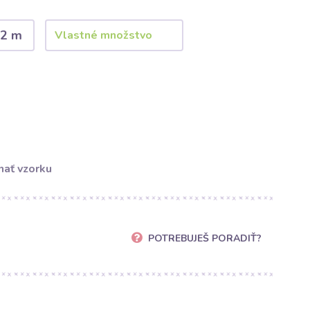
2 m
ať vzorku
POTREBUJEŠ PORADIŤ?