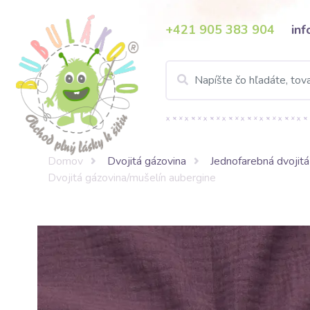
+421 905 383 904
in
Domov
Dvojitá gázovina
Jednofarebná dvojitá
Dvojitá gázovina/mušelín aubergine