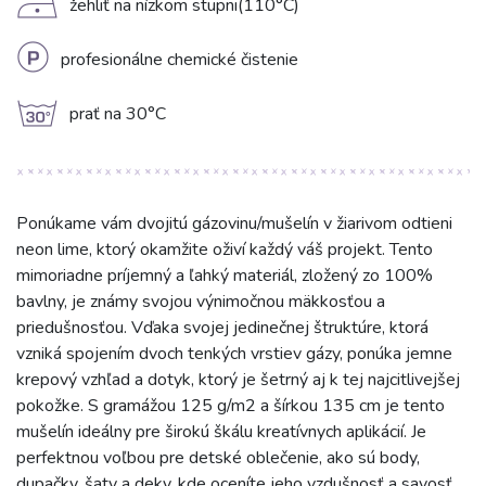
D
žehliť na nízkom stupni(110°C)
L
profesionálne chemické čistenie
g
prať na 30°C
Ponúkame vám dvojitú gázovinu/mušelín v žiarivom odtieni
neon lime, ktorý okamžite oživí každý váš projekt. Tento
mimoriadne príjemný a ľahký materiál, zložený zo 100%
bavlny, je známy svojou výnimočnou mäkkosťou a
priedušnosťou. Vďaka svojej jedinečnej štruktúre, ktorá
vzniká spojením dvoch tenkých vrstiev gázy, ponúka jemne
krepový vzhľad a dotyk, ktorý je šetrný aj k tej najcitlivejšej
pokožke. S gramážou 125 g/m2 a šírkou 135 cm je tento
mušelín ideálny pre širokú škálu kreatívnych aplikácií. Je
perfektnou voľbou pre detské oblečenie, ako sú body,
dupačky, šaty a deky, kde oceníte jeho vzdušnosť a savosť.