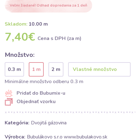
Veľmi žiadané! Odhad dopredania za 1 deň
Skladom:
10.00 m
7,40€
Cena s DPH (za m)
Množstvo:
0.3 m
1 m
2 m
Minimálne množstvo odberu 0.3 m
Pridať do Bubumix-u
Objednať vzorku
Kategória:
Dvojitá gázovina
Výrobca:
Bubulákovo s.r.o www.bubulakovo.sk