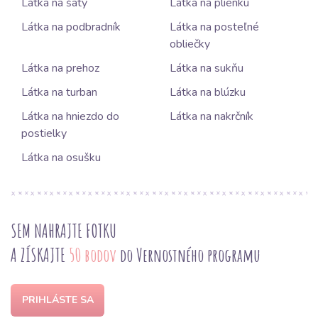
Látka na šaty
Látka na plienku
Látka na podbradník
Látka na posteľné
obliečky
Látka na prehoz
Látka na sukňu
Látka na turban
Látka na blúzku
Látka na hniezdo do
Látka na nakrčník
postielky
Látka na osušku
SEM NAHRAJTE FOTKU
A ZÍSKAJTE
50 bodov
do Vernostného programu
PRIHLÁSTE SA