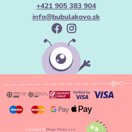
+421 905 383 904
info@bubulakovo.sk
Copyright ©
Magic Media s.r.o.