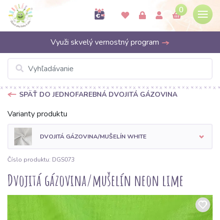
0
Využi skvelý vernostný program
SPÄŤ DO JEDNOFAREBNÁ DVOJITÁ GÁZOVINA
Varianty produktu
DVOJITÁ GÁZOVINA/MUŠELÍN WHITE
Číslo produktu: DGS073
Dvojitá gázovina/mušelín neon lime