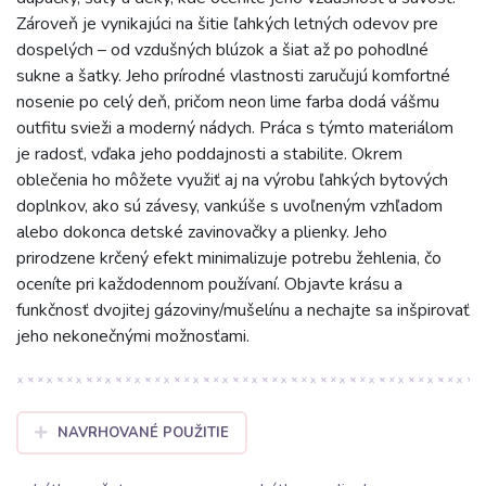
Zároveň je vynikajúci na šitie ľahkých letných odevov pre
dospelých – od vzdušných blúzok a šiat až po pohodlné
sukne a šatky. Jeho prírodné vlastnosti zaručujú komfortné
nosenie po celý deň, pričom neon lime farba dodá vášmu
outfitu svieži a moderný nádych. Práca s týmto materiálom
je radosť, vďaka jeho poddajnosti a stabilite. Okrem
oblečenia ho môžete využiť aj na výrobu ľahkých bytových
doplnkov, ako sú závesy, vankúše s uvoľneným vzhľadom
alebo dokonca detské zavinovačky a plienky. Jeho
prirodzene krčený efekt minimalizuje potrebu žehlenia, čo
oceníte pri každodennom používaní. Objavte krásu a
funkčnosť dvojitej gázoviny/mušelínu a nechajte sa inšpirovať
jeho nekonečnými možnosťami.
NAVRHOVANÉ POUŽITIE