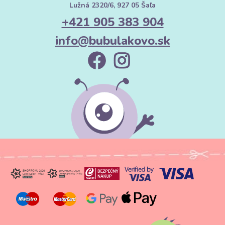
Lužná 2320/6, 927 05 Šaľa
+421 905 383 904
info@bubulakovo.sk