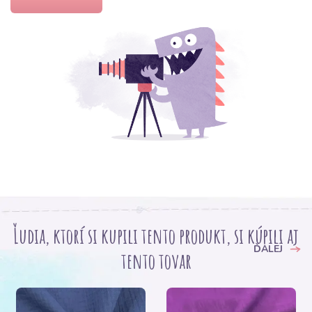
Ľudia, ktorí si kupili tento produkt, si kúpili aj
ĎALEJ
tento tovar