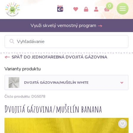
0
Využi skvelý vernostný program
SPÄŤ DO JEDNOFAREBNÁ DVOJITÁ GÁZOVINA
Varianty produktu
DVOJITÁ GÁZOVINA/MUŠELÍN WHITE
Číslo produktu: DGS078
Dvojitá gázovina/mušelín banana