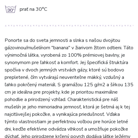
g
prať na 30°C
Ponorte sa do sveta jemnosti a slnka s našou dvojitou
gázovinou/mušelínom "banana" v žiarivom žltom odtieni. Táto
výnimočná látka, vyrobená zo 100% prémiovej bavlny, je
synonymom pre ľahkosť a komfort. Jej špecifická štruktúra
spočíva v dvoch jemných vrstvách gázy, ktoré sú bodovo
prepletené, čím vytvárajú neuveriteľne mäkký, vzdušný a
ľahko pokrčený materiál. S gramážou 125 g/m2 a šírkou 135
cm je ideálna pre projekty, kde je prioritou maximálne
pohodlie a prirodzený vzhľad. Charakteristická pre náš
mušelín je jeho mimoriadna jemnosť, ktorá je šetrná aj k tej
najcitlivejšej pokožke, a vynikajúca priedušnosť. Vďaka
týmto vlastnostiam je perfektnou voľbou pre horúce letné
dni, keďže efektívne odvádza vlhkosť a umožňuje pokožke
dýchať. Jeho prirodzene krčený povrch dodáva látke ležérny