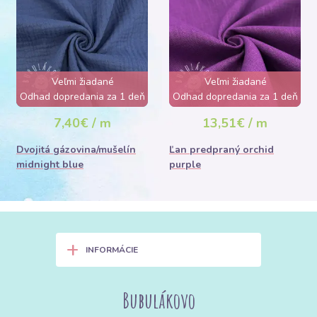
Veľmi žiadané
Veľmi žiadané
Odhad dopredania za 1 deň
Odhad dopredania za 1 deň
7,40€ / m
13,51€ / m
Dvojitá gázovina/mušelín
Ľan predpraný orchid
midnight blue
purple
+
INFORMÁCIE
Bubulákovo