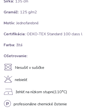
Šírka:
135 cm
Gramáž:
125 g/m2
Motív:
Jednofarebné
Certifikácia:
OEKO-TEX Standard 100 class I.
Farba:
žltá
Ošetrovanie:
U
Nesušiť v sušičke
H
nebieliť
D
žehliť na nízkom stupni(110°C)
L
profesionálne chemické čistenie