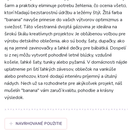
šarm a prakticky eliminuje potrebu žehlenia, čo ocenia všetci,
ktorí hľadajú bezstarostnú údržbu a ležérny štýl. Žltá farba
"banana" navyše prinesie do vašich výtvorov optimizmus a
sviežosť. Táto všestranná dvojitá gázovina je ideálna na
širokú škálu kreatívnych projektov. Je obľúbenou voľbou pre
výrobu detského oblečenia, ako sú body, šaty, dupačky, ako
aj na jemné zavinovačky a ľahké dečky pre bábätká. Dospelí
si z nej môžu vytvoriť pohodlné letné blúzky, vzdušné
košele, ľahké šaty, tuniky alebo pyžamá. V domácnosti nájde
uplatnenie pri šití ľahkých závesov, obliečok na vankúše
alebo prehozov, ktoré dodajú interiéru príjemný a útulný
nádych. Nech už sa rozhodnete pre akýkoľvek projekt, náš
mušelín "banana" vám zaručí kvalitu, pohodlie a krásny
výsledok.
NAVRHOVANÉ POUŽITIE