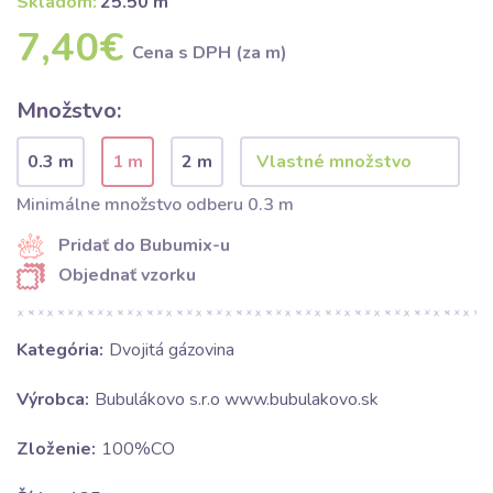
Skladom:
25.50 m
7,40€
Cena s DPH (za m)
Množstvo:
0.3 m
1 m
2 m
Minimálne množstvo odberu 0.3 m
Pridať do Bubumix-u
Objednať vzorku
Kategória:
Dvojitá gázovina
Výrobca:
Bubulákovo s.r.o www.bubulakovo.sk
Zloženie:
100%CO