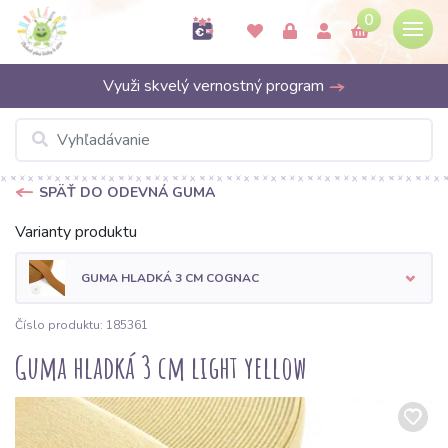
0
Využi skvelý vernostný program
SPÄŤ DO ODEVNÁ GUMA
Varianty produktu
GUMA HLADKÁ 3 CM COGNAC
Číslo produktu: 185361
Guma hladká 3 cm light yellow