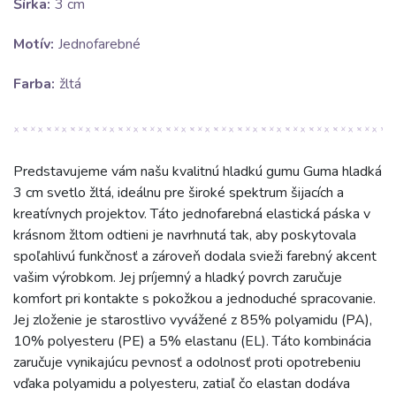
Šírka:
3 cm
Motív:
Jednofarebné
Farba:
žltá
Predstavujeme vám našu kvalitnú hladkú gumu Guma hladká
3 cm svetlo žltá, ideálnu pre široké spektrum šijacích a
kreatívnych projektov. Táto jednofarebná elastická páska v
krásnom žltom odtieni je navrhnutá tak, aby poskytovala
spoľahlivú funkčnosť a zároveň dodala svieži farebný akcent
vašim výrobkom. Jej príjemný a hladký povrch zaručuje
komfort pri kontakte s pokožkou a jednoduché spracovanie.
Jej zloženie je starostlivo vyvážené z 85% polyamidu (PA),
10% polyesteru (PE) a 5% elastanu (EL). Táto kombinácia
zaručuje vynikajúcu pevnosť a odolnosť proti opotrebeniu
vďaka polyamidu a polyesteru, zatiaľ čo elastan dodáva