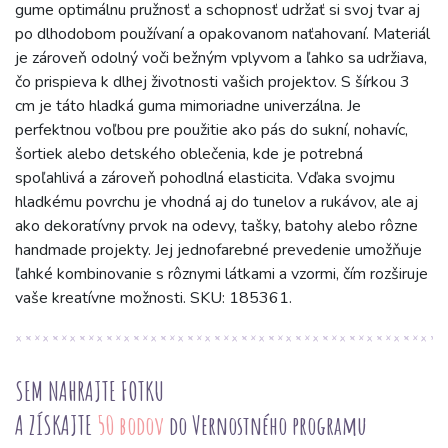
gume optimálnu pružnosť a schopnosť udržať si svoj tvar aj
po dlhodobom používaní a opakovanom naťahovaní. Materiál
je zároveň odolný voči bežným vplyvom a ľahko sa udržiava,
čo prispieva k dlhej životnosti vašich projektov. S šírkou 3
cm je táto hladká guma mimoriadne univerzálna. Je
perfektnou voľbou pre použitie ako pás do sukní, nohavíc,
šortiek alebo detského oblečenia, kde je potrebná
spoľahlivá a zároveň pohodlná elasticita. Vďaka svojmu
hladkému povrchu je vhodná aj do tunelov a rukávov, ale aj
ako dekoratívny prvok na odevy, tašky, batohy alebo rôzne
handmade projekty. Jej jednofarebné prevedenie umožňuje
ľahké kombinovanie s rôznymi látkami a vzormi, čím rozširuje
vaše kreatívne možnosti. SKU: 185361.
SEM NAHRAJTE FOTKU
A ZÍSKAJTE
50 bodov
do Vernostného programu