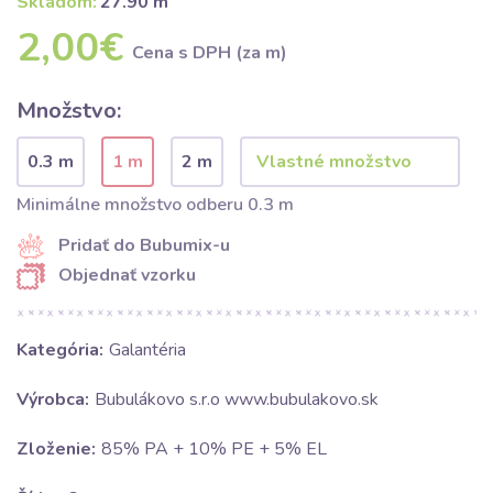
Skladom:
27.90 m
2,00€
Cena s DPH (za m)
Množstvo:
0.3 m
1 m
2 m
Minimálne množstvo odberu 0.3 m
Pridať do Bubumix-u
Objednať vzorku
Kategória:
Galantéria
Výrobca:
Bubulákovo s.r.o www.bubulakovo.sk
Zloženie:
85% PA + 10% PE + 5% EL