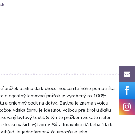
sk
 prúžok bavlna dark choco, neoceniteľného pomocníka
ento elegantný lemovací prúžok je vyrobený zo 100%
itu a príjemný pocit na dotyk. Bavlna je známa svojou
ožke, vďaka čomu je ideálnou voľbou pre širokú škálu
ikovaný bytový textil. S týmto prúžkom získate nielen
rkne krásu vašich výtvorov. Sýta tmavohnedá farba "dark
vzhľad. Je jednofarebný, čo umožňuje jeho