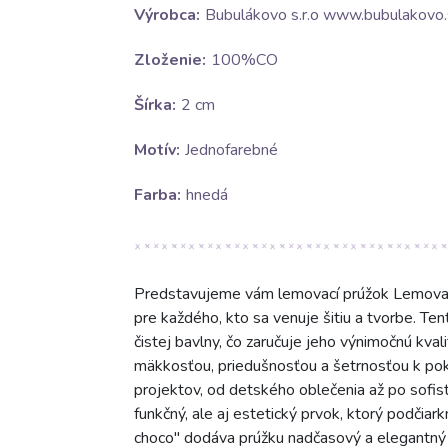
Výrobca:
Bubulákovo s.r.o www.bubulakovo.
Zloženie:
100%CO
Šírka:
2 cm
Motív:
Jednofarebné
Farba:
hnedá
Predstavujeme vám lemovací prúžok Lemovací
pre každého, kto sa venuje šitiu a tvorbe. T
čistej bavlny, čo zaručuje jeho výnimočnú kval
mäkkosťou, priedušnosťou a šetrnosťou k pok
projektov, od detského oblečenia až po sofist
funkčný, ale aj estetický prvok, ktorý podčia
choco" dodáva prúžku nadčasový a elegantný 