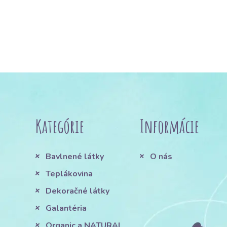
Kategórie
Informácie
Bavlnené látky
O nás
Teplákovina
Dekoračné látky
Galantéria
Organic a NATURAL