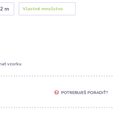
2 m
ať vzorku
POTREBUJEŠ PORADIŤ?