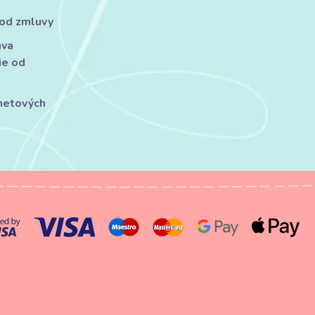
 od zmluvy
áva
ie od
rnetových