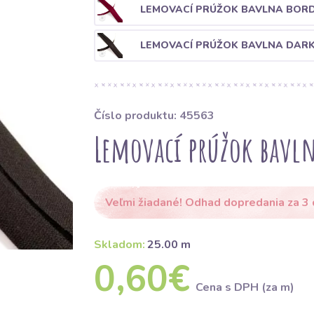
LEMOVACÍ PRÚŽOK BAVLNA BOR
LEMOVACÍ PRÚŽOK BAVLNA DAR
Číslo produktu: 45563
Lemovací prúžok bavln
Veľmi žiadané! Odhad dopredania za 3 
Skladom:
25.00 m
0,60€
Cena s DPH (za m)