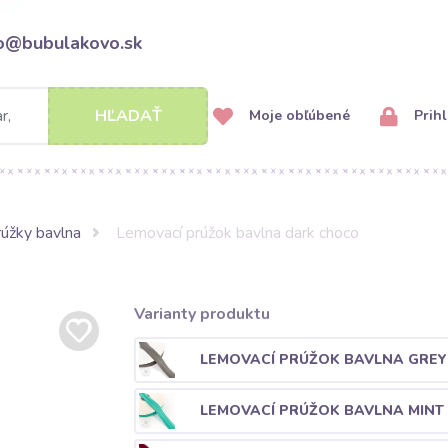
fo@bubulakovo.sk
HĽADAŤ
Moje obľúbené
Prihl
úžky bavlna
Lemovací prúžok bavlna dark choco
Varianty produktu
LEMOVACÍ PRÚŽOK BAVLNA GREY
LEMOVACÍ PRÚŽOK BAVLNA MINT