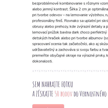
bezproblémové kombinovanie s rôznymi vzormi 
alebo jemný kontrast. Šírka 2 cm je optimálna
pri tvorbe odevov – na lemovanie výstrihov, r
profesionálny finiš. Rovnako sa uplatní pri s
obrusy alebo prehozy, kde zvýrazní detaily a 
lemovací prúžok bavlna dark choco perfektný a
detských hračiek alebo pri tvorbe albumov (s
spracovaní ocenia tak začiatočníci, ako aj skú
udržiavateľný a zachováva si svoju farbu a tva
premeňte obyčajné okraje na výrazné prvky, k
dokonalosti.
SEM NAHRAJTE FOTKU
A ZÍSKAJTE
50 bodov
do Vernostného