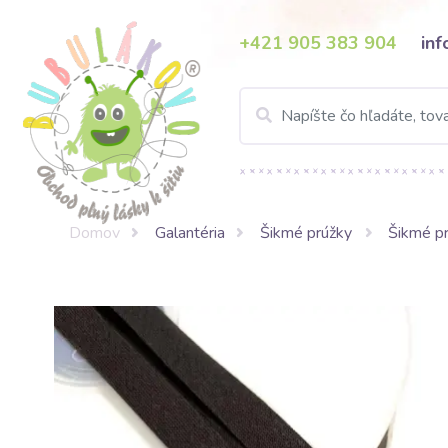
+421 905 383 904
in
Domov
Galantéria
Šikmé prúžky
Šikmé pr