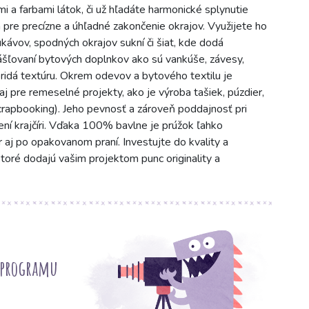
a farbami látok, či už hľadáte harmonické splynutie
 pre precízne a úhľadné zakončenie okrajov. Využijete ho
ukávov, spodných okrajov sukní či šiat, kde dodá
krášľovaní bytových doplnkov ako sú vankúše, závesy,
pridá textúru. Okrem odevov a bytového textilu je
j pre remeselné projekty, ako je výroba tašiek, púzdier,
crapbooking). Jeho pevnosť a zároveň poddajnosť pri
sení krajčíri. Vďaka 100% bavlne je prúžok ľahko
r aj po opakovanom praní. Investujte do kvality a
toré dodajú vašim projektom punc originality a
 programu