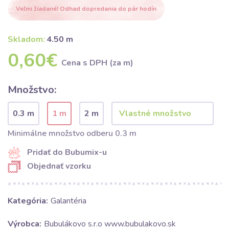
Veľmi žiadané! Odhad dopredania do pár hodín
Skladom:
4.50 m
0,60€
Cena s DPH (za m)
Množstvo:
0.3 m
1 m
2 m
Minimálne množstvo odberu 0.3 m
Pridať do Bubumix-u
Objednať vzorku
Kategória:
Galantéria
Výrobca:
Bubulákovo s.r.o www.bubulakovo.sk