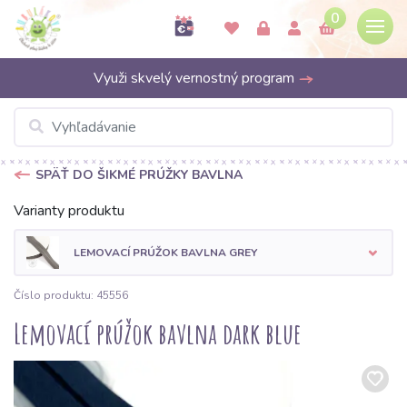
0
Využi skvelý vernostný program
SPÄŤ DO ŠIKMÉ PRÚŽKY BAVLNA
Varianty produktu
LEMOVACÍ PRÚŽOK BAVLNA GREY
Číslo produktu: 45556
Lemovací prúžok bavlna dark blue