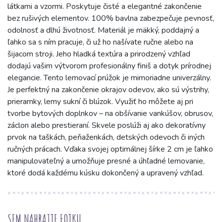
látkami a vzormi. Poskytuje čisté a elegantné zakončenie
bez rušivých elementov. 100% bavlna zabezpečuje pevnosť,
odolnosť a dlhú životnosť. Materiál je mäkký, poddajný a
ľahko sa s ním pracuje, či už ho našívate ručne alebo na
šijacom stroji. Jeho hladká textúra a prirodzený vzhľad
dodajú vašim výtvorom profesionálny finiš a dotyk prírodnej
elegancie. Tento lemovací prúžok je mimoriadne univerzálny.
Je perfektný na zakončenie okrajov odevov, ako sú výstrihy,
prieramky, lemy sukní či blúzok. Využiť ho môžete aj pri
tvorbe bytových doplnkov – na obšívanie vankúšov, obrusov,
záclon alebo prestieraní. Skvele poslúži aj ako dekoratívny
prvok na taškách, peňaženkách, detských odevoch či iných
ručných prácach. Vďaka svojej optimálnej šírke 2 cm je ľahko
manipulovateľný a umožňuje presné a úhľadné lemovanie,
ktoré dodá každému kúsku dokončený a upravený vzhľad.
SEM NAHRAJTE FOTKU