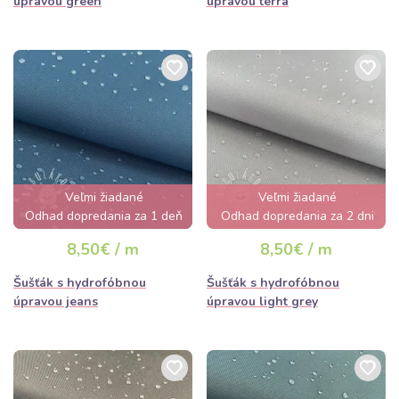
úpravou green
úpravou terra
Veľmi žiadané
Veľmi žiadané
Odhad dopredania za 1 deň
Odhad dopredania za 2 dni
8,50€ / m
8,50€ / m
Šušťák s hydrofóbnou
Šušťák s hydrofóbnou
úpravou jeans
úpravou light grey