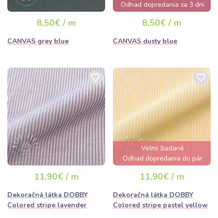
Odhad dopredania za 3 dni
8,50€ / m
8,50€ / m
CANVAS grey blue
CANVAS dusty blue
Veľmi žiadané
Odhad dopredania do pár
hodín
11,90€ / m
11,90€ / m
Dekoračná látka DOBBY
Dekoračná látka DOBBY
Colored stripe lavender
Colored stripe pastel yellow