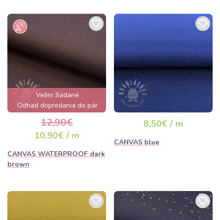
Veľmi žiadané
Odhad dopredania do pár
hodín
12,90€
8,50€ / m
10,90€ / m
CANVAS blue
CANVAS WATERPROOF dark
brown