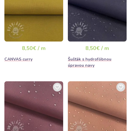
8,50€ / m
8,50€ / m
CANVAS curry
Šušťák s hydrofóbnou
úpravou navy