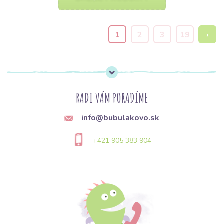
1
2
3
19
›
RADI VÁM PORADÍME
info@bubulakovo.sk
+421 905 383 904