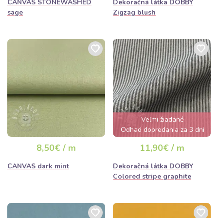
CANVAS STONEWASHED
Dekoračná látka DOBBY
sage
Zigzag blush
Veľmi žiadané
Odhad dopredania za 3 dni
8,50€ / m
11,90€ / m
CANVAS dark mint
Dekoračná látka DOBBY
Colored stripe graphite