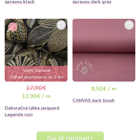
úpravou black
úpravou dark grey
Veľmi žiadané
Odhad dopredania za 2 dni
17,90€
8,50€ / m
13,90€ / m
CANVAS dark blush
Dekoračná látka jacquard
Legende noir
ĎALŠIE PRODUKTY