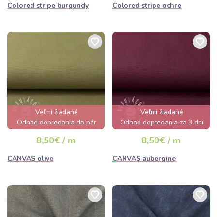
Colored stripe burgundy
Colored stripe ochre
Veľmi žiadané
Veľmi žiadané
Odhad dopredania do pár
Odhad dopredania za 3 dni
hodín
8,50€ / m
8,50€ / m
CANVAS olive
CANVAS aubergine