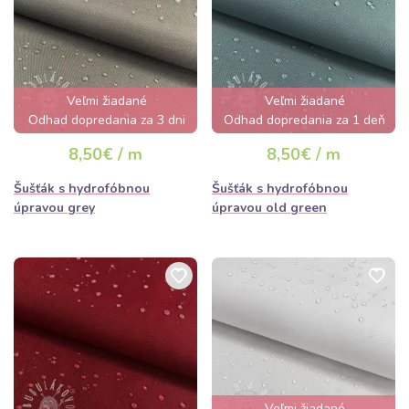
Veľmi žiadané
Veľmi žiadané
Odhad dopredania za 3 dni
Odhad dopredania za 1 deň
8,50€ / m
8,50€ / m
Šušťák s hydrofóbnou
Šušťák s hydrofóbnou
úpravou grey
úpravou old green
Veľmi žiadané