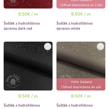
Odhad dopredania za 2 dni
8,50€ / m
8,50€ / m
Šušťák s hydrofóbnou
Šušťák s hydrofóbnou
úpravou dark red
úpravou white
Veľmi žiadané
Odhad dopredania do pár
hodín
8,50€ / m
8,50€ / m
Šušťák s hydrofóbnou
Šušťák s hydrofóbnou