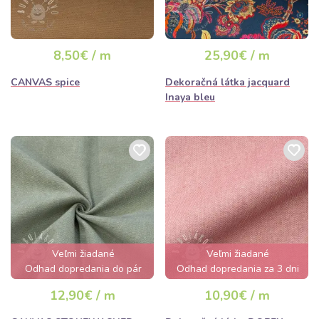
8,50€ / m
25,90€ / m
CANVAS spice
Dekoračná látka jacquard
Inaya bleu
Veľmi žiadané
Veľmi žiadané
Odhad dopredania do pár
Odhad dopredania za 3 dni
hodín
12,90€ / m
10,90€ / m