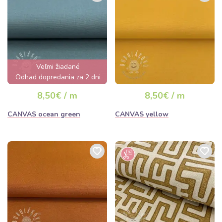
Veľmi žiadané
Odhad dopredania za 2 dni
8,50€ / m
8,50€ / m
CANVAS ocean green
CANVAS yellow