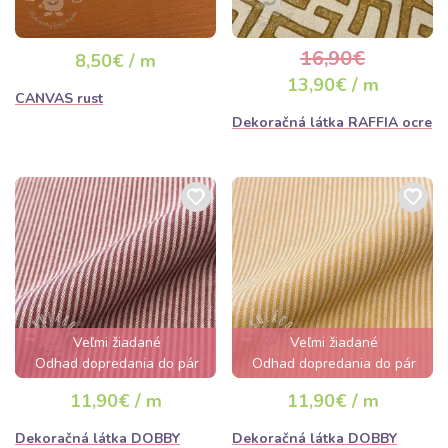
16,90€
8,50€ / m
13,90€ / m
CANVAS rust
Dekoračná látka RAFFIA ocre
Veľmi žiadané
Veľmi žiadané
Odhad dopredania do pár
Odhad dopredania do pár
hodín
hodín
11,90€ / m
11,90€ / m
Dekoračná látka DOBBY
Dekoračná látka DOBBY