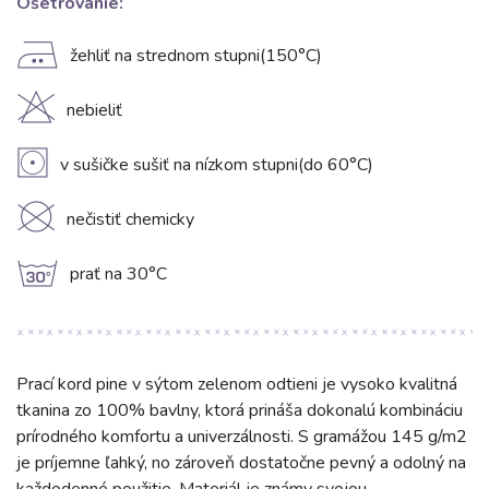
Ošetrovanie:
E
žehliť na strednom stupni(150°C)
H
nebieliť
V
v sušičke sušiť na nízkom stupni(do 60°C)
K
nečistiť chemicky
g
prať na 30°C
Prací kord pine v sýtom zelenom odtieni je vysoko kvalitná
tkanina zo 100% bavlny, ktorá prináša dokonalú kombináciu
prírodného komfortu a univerzálnosti. S gramážou 145 g/m2
je príjemne ľahký, no zároveň dostatočne pevný a odolný na
každodenné použitie. Materiál je známy svojou