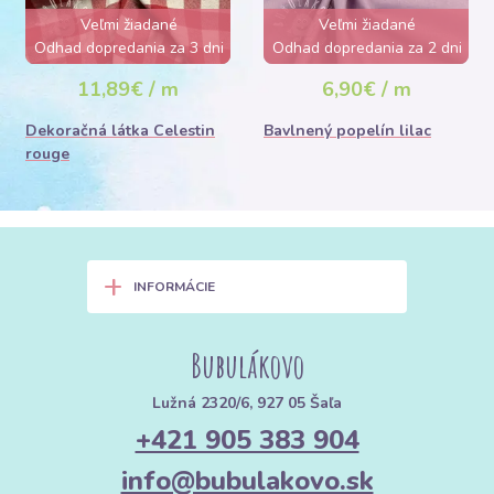
Veľmi žiadané
Veľmi žiadané
Odhad dopredania za 3 dni
Odhad dopredania za 2 dni
11,89€ / m
6,90€ / m
Dekoračná látka Celestin
Bavlnený popelín lilac
rouge
+
INFORMÁCIE
Bubulákovo
Lužná 2320/6, 927 05 Šaľa
+421 905 383 904
info@bubulakovo.sk