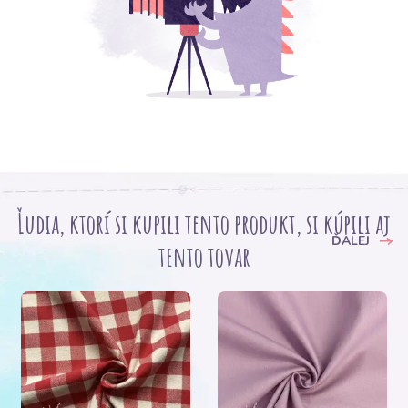
Ľudia, ktorí si kupili tento produkt, si kúpili aj
ĎALEJ
tento tovar