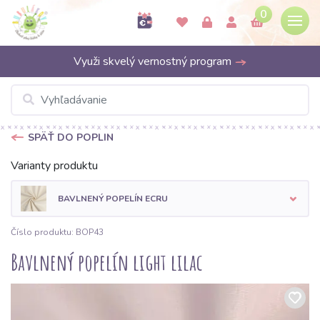
0
Využi skvelý vernostný program
SPÄŤ DO POPLIN
Varianty produktu
BAVLNENÝ POPELÍN ECRU
Číslo produktu: BOP43
Bavlnený popelín light lilac