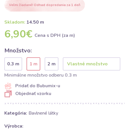
Veľmi žiadané! Odhad dopredania za 1 deň
Skladom:
14.50 m
6,90€
Cena s DPH (za m)
Množstvo:
0.3 m
1 m
2 m
Minimálne množstvo odberu 0.3 m
Pridať do Bubumix-u
Objednať vzorku
Kategória:
Bavlnené látky
Výrobca: