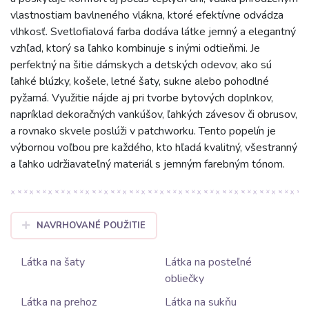
vlastnostiam bavlneného vlákna, ktoré efektívne odvádza
vlhkosť. Svetlofialová farba dodáva látke jemný a elegantný
vzhľad, ktorý sa ľahko kombinuje s inými odtieňmi. Je
perfektný na šitie dámskych a detských odevov, ako sú
ľahké blúzky, košele, letné šaty, sukne alebo pohodlné
pyžamá. Využitie nájde aj pri tvorbe bytových doplnkov,
napríklad dekoračných vankúšov, ľahkých závesov či obrusov,
a rovnako skvele poslúži v patchworku. Tento popelín je
výbornou voľbou pre každého, kto hľadá kvalitný, všestranný
a ľahko udržiavateľný materiál s jemným farebným tónom.
NAVRHOVANÉ POUŽITIE
Látka na šaty
Látka na posteľné
obliečky
Látka na prehoz
Látka na sukňu