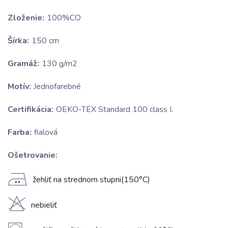
Zloženie:
100%CO
Šírka:
150 cm
Gramáž:
130 g/m2
Motív:
Jednofarebné
Certifikácia:
OEKO-TEX Standard 100 class I.
Farba:
fialová
Ošetrovanie:
E
žehliť na strednom stupni(150°C)
H
nebieliť