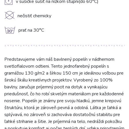
V
v sušičke sušiť na nízkom stupni(do 60°C)
K
nečistiť chemicky
g
prať na 30°C
Predstavujeme vám náš bavlnený popelín v nádhernom
svetlofialovom odtieni. Tento jednofarebný popelín s
gramážou 130 g/m2 a šírkou 150 cm je ideálnou voľbou pre
širokú škálu kreatívnych projektov. Vyrobený zo 100%
bavlny, zaručuje príjemný pocit na dotyk a vynikajúcu
priedušnosť, čo ho robí skvelým materiálom pre každodenné
nosenie. Popelín je známy pre svoju hladkú, jemne krepovú
štruktúru, ktorá je zároveň pevná a odolná. Látka je ľahká a
splývavá, no zároveň si zachováva dostatočnú stabilitu pre
ľahké strihanie a šitie. Je príjemná na telo, nedráždi pokožku
a poskytuje komfort aj počas teplých dní, vďaka prirodzeným