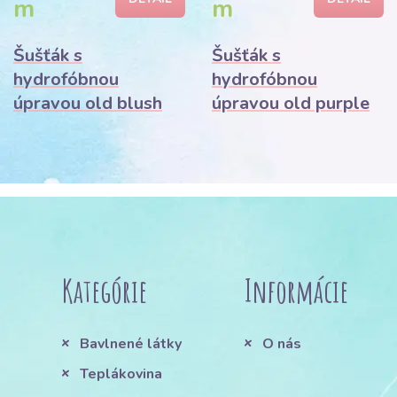
m
m
Šušťák s
Šušťák s
hydrofóbnou
hydrofóbnou
úpravou old blush
úpravou old purple
Kategórie
Informácie
Bavlnené látky
O nás
Teplákovina