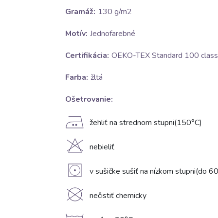
Gramáž:
130 g/m2
Motív:
Jednofarebné
Certifikácia:
OEKO-TEX Standard 100 class 
Farba:
žltá
Ošetrovanie:
E
žehliť na strednom stupni(150°C)
H
nebieliť
V
v sušičke sušiť na nízkom stupni(do 6
K
nečistiť chemicky