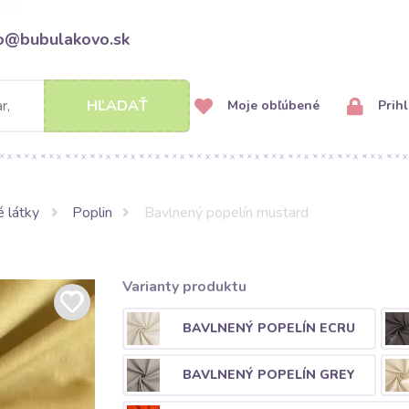
fo@bubulakovo.sk
HĽADAŤ
Moje obľúbené
Prihl
 látky
Poplin
Bavlnený popelín mustard
Varianty produktu
BAVLNENÝ POPELÍN ECRU
BAVLNENÝ POPELÍN GREY