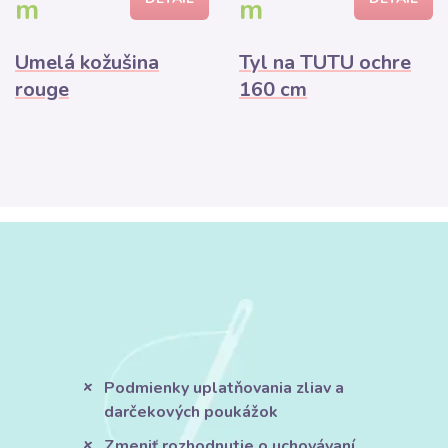
m
m
Umelá kožušina
Tyl na TUTU ochre
rouge
160 cm
Podmienky uplatňovania zliav a
darčekových poukážok
Zmeniť rozhodnutie o uchovávaní