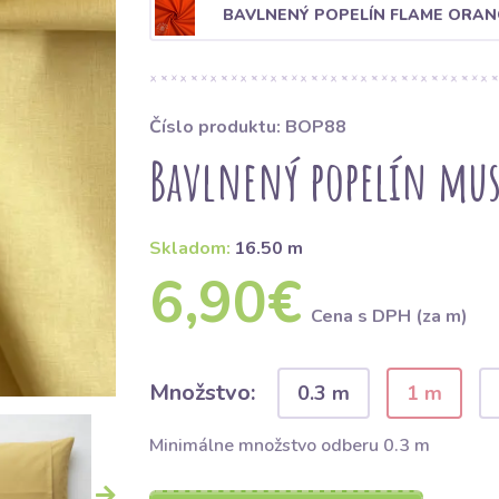
BAVLNENÝ POPELÍN FLAME ORAN
Číslo produktu: BOP88
Bavlnený popelín mus
Skladom:
16.50 m
6,90€
Cena s DPH (za m)
Množstvo:
0.3 m
1 m
Minimálne množstvo odberu 0.3 m