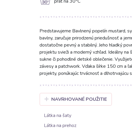
g
prať na 30°C
Predstavujeme Bavlnený popelín mustard, sy
bavlny, zaručuje prirodzenú priedušnosť a je
dostatočne pevný a stabilný. Jeho hladký pov
projektu svieži a moderný vzhľad. Ideálny na š
sukne či pohodlné detské oblečenie. Využijet
závesy a patchwork. Vďaka šírke 150 cm a ľah
projekty, ponúkajúc trvácnosť a dlhotrvajúcu s
NAVRHOVANÉ POUŽITIE
Látka na šaty
Látka na prehoz