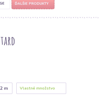
GE
ĎALŠIE PRODUKTY
tard
2 m