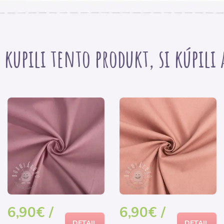
i kupili tento produkt, si kúpili
6,90€ /
6,90€ /
DETAIL
DETAIL