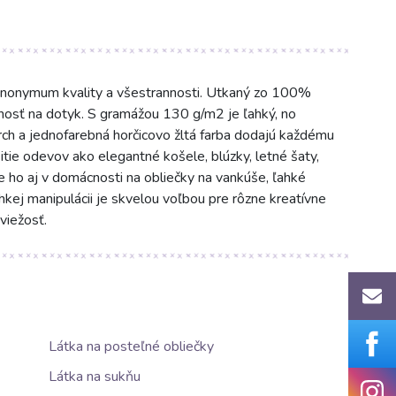
nonymum kvality a všestrannosti. Utkaný zo 100%
mnosť na dotyk. S gramážou 130 g/m2 je ľahký, no
rch a jednofarebná horčicovo žltá farba dodajú každému
itie odevov ako elegantné košele, blúzky, letné šaty,
e ho aj v domácnosti na obliečky na vankúše, ľahké
kej manipulácii je skvelou voľbou pre rôzne kreatívne
viežosť.
Látka na posteľné obliečky
Látka na sukňu