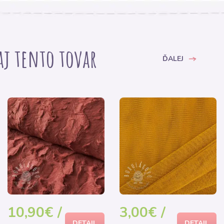
 aj tento tovar
ĎALEJ
10,90€ /
3,00€ /
DETAIL
DETAIL