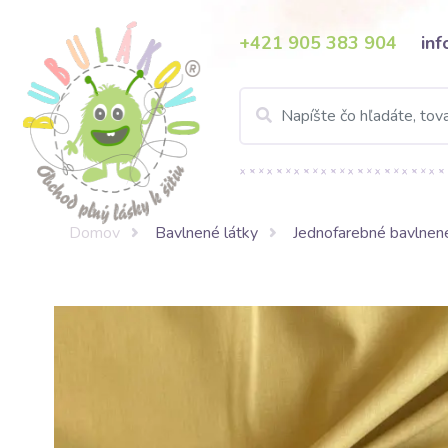
+421 905 383 904
in
Domov
Bavlnené látky
Jednofarebné bavlnené