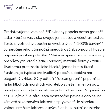
g
prať na 30°C
Predstavujeme vám náš **Bavlnený popelín ocean green**,
látku, ktorá si vás získa svojou jemnosťou a všestrannosťou.
Tento prvotriedny popelín je vyrobený zo **100% bavlny**,
čo zaručuje jeho výnimočnú priedušnosť, absorpciu vlhkosti a
príjemný pocit na pokožke. Vďaka svojmu zloženiu je ideálny
pre všetkých, ktorí hľadajú prírodný materiál šetrný k telu i
životnému prostrediu. Jeho hladká, jemne husto tkaná
štruktúra je typická pre kvalitný popelín a dodáva mu
elegantný vzhľad. Sýty odtieň **ocean green** pripomína
farbu hlbokých morských vôd alebo sviežej jarnej prírody,
prinášajúc do vašich projektov pokoj a harmóniu. S gramážou
**130 g/m2** je táto látka dostatočne pevná a odolná, no
zároveň si zachováva ľahkosť a splývavosť. Je skvelou
voľbou pre šitie ľahkých letných šiat, blúz, sukní, detského