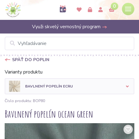
0
Využi skvelý vernostný program
SPÄŤ DO POPLIN
Varianty produktu
BAVLNENÝ POPELÍN ECRU
Číslo produktu: BOP80
Bavlnený popelín ocean green