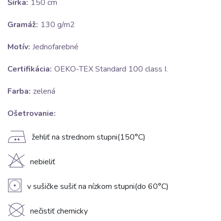
Šírka:
150 cm
Gramáž:
130 g/m2
Motív:
Jednofarebné
Certifikácia:
OEKO-TEX Standard 100 class I.
Farba:
zelená
Ošetrovanie:
E
žehliť na strednom stupni(150°C)
H
nebieliť
V
v sušičke sušiť na nízkom stupni(do 60°C)
K
nečistiť chemicky