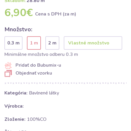
Skladom:
28.80 m
6,90€
Cena s DPH (za m)
Množstvo:
0.3 m
1 m
2 m
Minimálne množstvo odberu 0.3 m
Pridať do Bubumix-u
Objednať vzorku
Kategória:
Bavlnené látky
Výrobca:
Zloženie:
100%CO