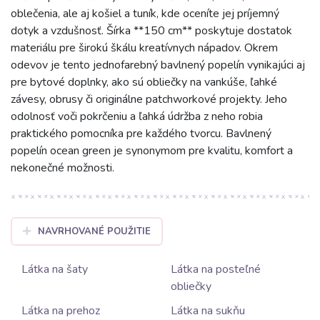
oblečenia, ale aj košiel a tuník, kde oceníte jej príjemný
dotyk a vzdušnosť. Šírka **150 cm** poskytuje dostatok
materiálu pre širokú škálu kreatívnych nápadov. Okrem
odevov je tento jednofarebný bavlnený popelín vynikajúci aj
pre bytové doplnky, ako sú obliečky na vankúše, ľahké
závesy, obrusy či originálne patchworkové projekty. Jeho
odolnosť voči pokrčeniu a ľahká údržba z neho robia
praktického pomocníka pre každého tvorcu. Bavlnený
popelín ocean green je synonymom pre kvalitu, komfort a
nekonečné možnosti.
NAVRHOVANÉ POUŽITIE
Látka na šaty
Látka na posteľné
obliečky
Látka na prehoz
Látka na sukňu