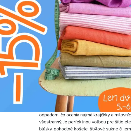
g
prať na 30°C
Predstavujeme vám náš **Bavlnený popelín pa
eleganciu a výnimočnú praktickosť. Tento pope
svojím sviežim, jemným odtieňom svetlozele
morské pobrežie alebo prvé jarné púčiky. Je to
zložením a upokojujúcou farbou, ktorá ľahko 
tento popelín strednú hmotnosť, ktorá je ide
hladkým, kompaktným a zároveň veľmi príjem
popelín pevný a odolný, no zároveň si zachov
veľmi pohodlný materiál na nosenie. Krásne 
výrobkom sofistikovaný vzhľad. Navyše, bavl
a schopnosťou absorbovať vlhkosť, čo oceníte
ľahko sa udržiava. Šírka látky 150 cm je prak
odpadom, čo ocenia najmä krajčírky a milovníc
všestranný. Je perfektnou voľbou pre šitie el
blúzky, pohodlné košele, štýlové sukne či je