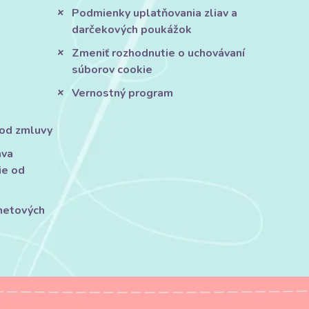
Podmienky uplatňovania zliav a
darčekových poukážok
Zmeniť rozhodnutie o uchovávaní
súborov cookie
Vernostný program
 od zmluvy
áva
ie od
rnetových