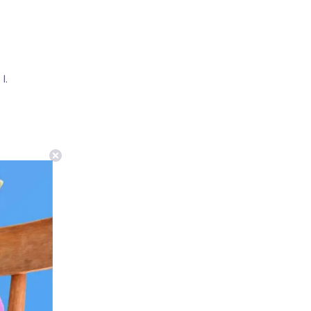
I.
0°C)