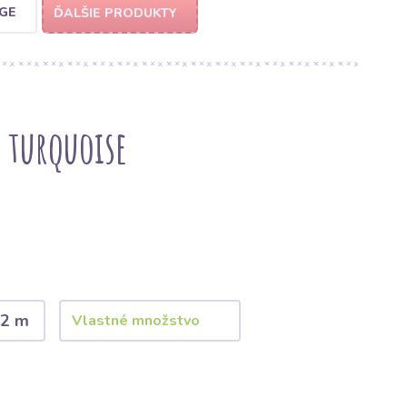
GE
ĎALŠIE PRODUKTY
 turquoise
2 m