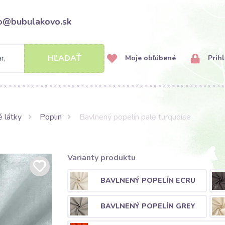
fo@bubulakovo.sk
HĽADAŤ
Moje obľúbené
Prihl
 látky
Poplin
Bavlnený popelín pale turquoise
Varianty produktu
BAVLNENÝ POPELÍN ECRU
BAVLNENÝ POPELÍN GREY