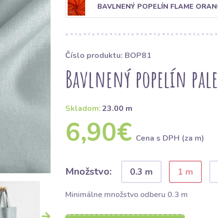
BAVLNENÝ POPELÍN FLAME ORAN
Číslo produktu: BOP81
Bavlnený popelín pale
Skladom:
23.00 m
6,90€
Cena s DPH (za m)
Množstvo:
0.3 m
1 m
Minimálne množstvo odberu 0.3 m