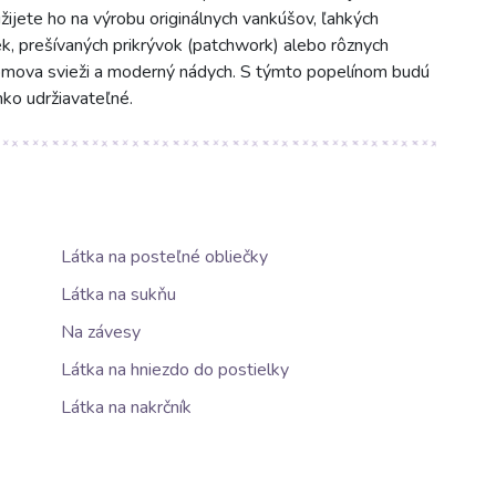
žijete ho na výrobu originálnych vankúšov, ľahkých
ek, prešívaných prikrývok (patchwork) alebo rôznych
domova svieži a moderný nádych. S týmto popelínom budú
hko udržiavateľné.
Látka na posteľné obliečky
Látka na sukňu
Na závesy
Látka na hniezdo do postielky
Látka na nakrčník