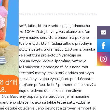
le turquoise**, látku, ktorá v sebe spája jednoduchú
lín, utkaný zo 100% čistej bavlny, vás okamžite očarí
nej s tyrkysovým nádychom, ktorá pripomína pokojné
 ideálna voľba pre tých, ktorí hľadajú látku s prírodným
doplní rôzne štýly a palety. S gramážou 130 g/m2 ponúka
álna pre široké spektrum projektov. Vyznačuje sa
ným povrchom na dotyk. Vďaka špeciálnej väzbe je
áva prekvapivú mäkkosť a poddajnosť, čo z neho robí
splýva a má decentný matný lesk, ktorý dodáva hotovým
nený popelín je známy svojou vynikajúcou priedušnosťou
 najmä v teplejšom počasí. Je tiež pomerne málo krčivý a
tická a umožňuje efektívne strihanie s minimálnym
i šitia. Bavlnený popelín pale turquoise je mimoriadne
egantného oblečenia, ako sú ľahké letné šaty, vzdušné
mné detské oblečenie. Jeho pevnosť a zároveň jemnosť sú