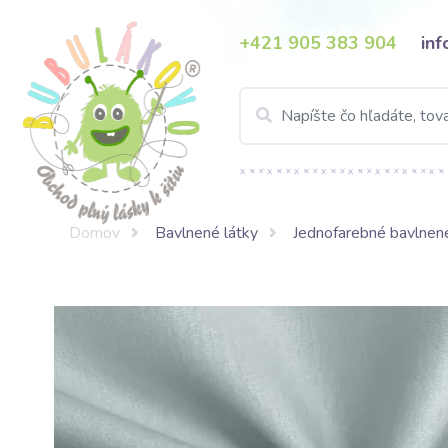
+421 905 383 904
in
Domov
Bavlnené látky
Jednofarebné bavlnené