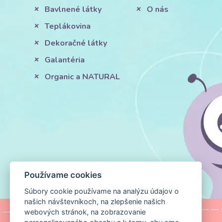
Bavlnené látky
O nás
Teplákovina
Dekoračné látky
Galantéria
Organic a NATURAL
Používame cookies
Súbory cookie používame na analýzu údajov o
našich návštevníkoch, na zlepšenie našich
webových stránok, na zobrazovanie