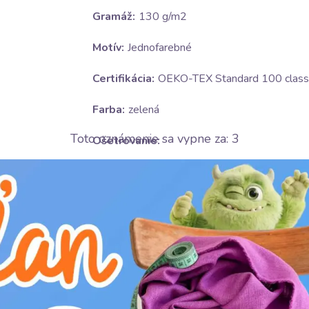
Gramáž:
130 g/m2
Motív:
Jednofarebné
Certifikácia:
OEKO-TEX Standard 100 class 
Farba:
zelená
Toto oznámenie sa vypne za:
2
Ošetrovanie:
E
žehliť na strednom stupni(150°C)
H
nebieliť
V
v sušičke sušiť na nízkom stupni(do 6
K
nečistiť chemicky