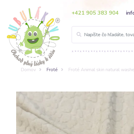
+421 905 383 904
in
Domov
Froté
Froté Animal skin natural wash