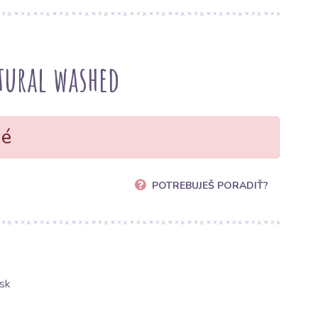
tural washed
né
POTREBUJEŠ PORADIŤ?
sk