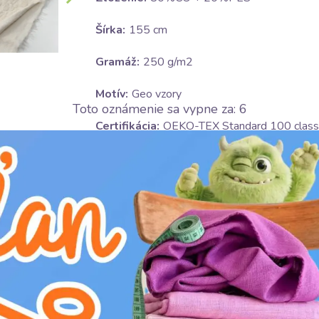
Šírka:
155 cm
Gramáž:
250 g/m2
Motív:
Geo vzory
Toto oznámenie sa vypne za:
5
Certifikácia:
OEKO-TEX Standard 100 class 
Farba:
krémová
Ošetrovanie:
H
nebieliť
D
žehliť na nízkom stupni(110°C)
V
v sušičke sušiť na nízkom stupni(do 6