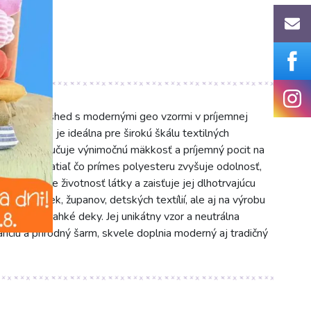
 natural washed s modernými geo vzormi v príjemnej
250 g/m2 je ideálna pre širokú škálu textilných
yester) zaručuje výnimočnú mäkkosť a príjemný pocit na
dušnosť, zatiaľ čo prímes polyesteru zvyšuje odolnosť,
a predlžuje životnosť látky a zaisťuje jej dlhotrvajúcu
šitie osušiek, županov, detských textílií, ale aj na výrobu
nkúše či ľahké deky. Jej unikátny vzor a neutrálna
iu a prírodný šarm, skvele doplnia moderný aj tradičný