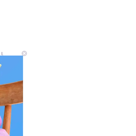
I.
0°C)