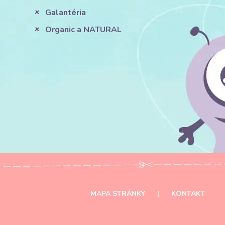
Galantéria
Organic a NATURAL
MAPA STRÁNKY
|
KONTAKT