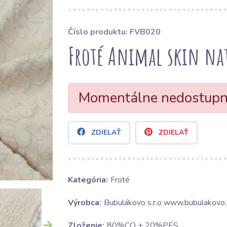
Číslo produktu: FVB020
Froté Animal skin na
Momentálne nedostup
ZDIELAŤ
ZDIELAŤ
Kategória:
Froté
Výrobca:
Bubulákovo s.r.o www.bubulakovo.
Zloženie:
80%CO + 20%PES