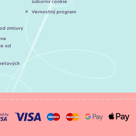
súborov cookie
Vernostný program
 od zmluvy
áva
ie od
rnetových