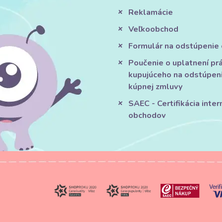
Reklamácie
Veľkoobchod
Formulár na odstúpenie
Poučenie o uplatnení pr
kupujúceho na odstúpen
kúpnej zmluvy
SAEC - Certifikácia inte
obchodov