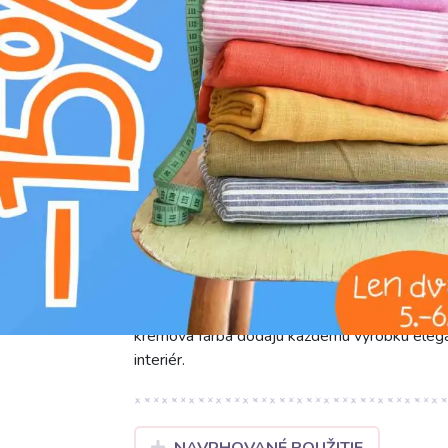
L
profesionálne chemické čistenie
g
prať na 30°C
Predstavujeme froté látku Froté Animal skin
krémovej farbe. So šírkou 155 cm a gramážou 
projektov. Jej zloženie (80% bavlna, 20% pol
dotyk. Bavlna dodáva vynikajúcu savosť a prie
stálosť tvaru a uľahčuje údržbu. Táto kombináci
kvalitu. Toto všestranné froté je perfektné na 
štýlových bytových doplnkov ako dekoračné va
krémová farba dodajú každému výrobku eleganc
interiér.