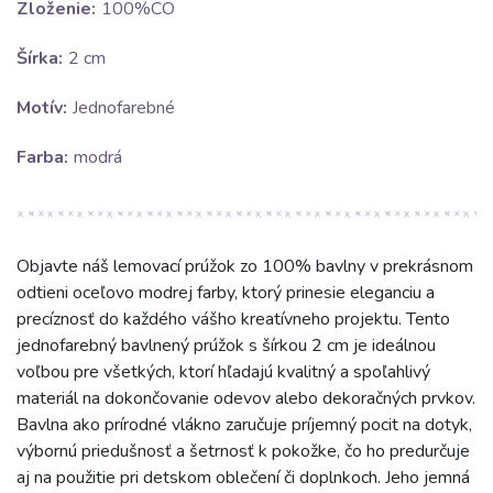
Zloženie:
100%CO
Šírka:
2 cm
Motív:
Jednofarebné
Farba:
modrá
Objavte náš lemovací prúžok zo 100% bavlny v prekrásnom
odtieni oceľovo modrej farby, ktorý prinesie eleganciu a
precíznosť do každého vášho kreatívneho projektu. Tento
jednofarebný bavlnený prúžok s šírkou 2 cm je ideálnou
voľbou pre všetkých, ktorí hľadajú kvalitný a spoľahlivý
materiál na dokončovanie odevov alebo dekoračných prvkov.
Bavlna ako prírodné vlákno zaručuje príjemný pocit na dotyk,
výbornú priedušnosť a šetrnosť k pokožke, čo ho predurčuje
aj na použitie pri detskom oblečení či doplnkoch. Jeho jemná