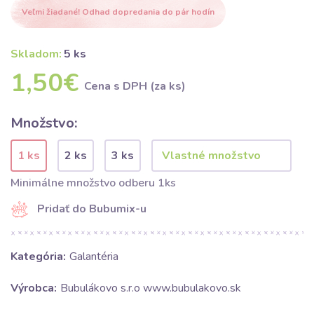
Veľmi žiadané! Odhad dopredania do pár hodín
Skladom:
5 ks
1,50€
Cena s DPH (za ks)
Množstvo:
1 ks
2 ks
3 ks
Minimálne množstvo odberu 1ks
Pridať do Bubumix-u
Kategória:
Galantéria
Výrobca:
Bubulákovo s.r.o www.bubulakovo.sk