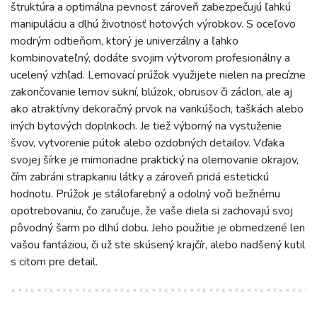
štruktúra a optimálna pevnosť zároveň zabezpečujú ľahkú
manipuláciu a dlhú životnosť hotových výrobkov. S oceľovo
modrým odtieňom, ktorý je univerzálny a ľahko
kombinovateľný, dodáte svojim výtvorom profesionálny a
ucelený vzhľad. Lemovací prúžok využijete nielen na precízne
zakončovanie lemov sukní, blúzok, obrusov či záclon, ale aj
ako atraktívny dekoračný prvok na vankúšoch, taškách alebo
iných bytových doplnkoch. Je tiež výborný na vystuženie
švov, vytvorenie pútok alebo ozdobných detailov. Vďaka
svojej šírke je mimoriadne praktický na olemovanie okrajov,
čím zabráni strapkaniu látky a zároveň pridá estetickú
hodnotu. Prúžok je stálofarebný a odolný voči bežnému
opotrebovaniu, čo zaručuje, že vaše diela si zachovajú svoj
pôvodný šarm po dlhú dobu. Jeho použitie je obmedzené len
vašou fantáziou, či už ste skúsený krajčír, alebo nadšený kutil
s citom pre detail.