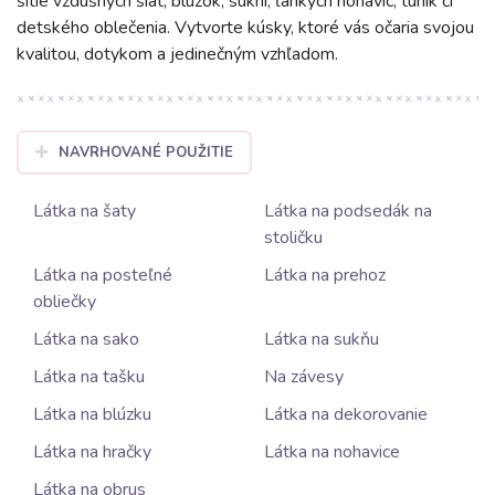
šitie vzdušných šiat, blúzok, sukní, ľahkých nohavíc, tuník či
detského oblečenia. Vytvorte kúsky, ktoré vás očaria svojou
kvalitou, dotykom a jedinečným vzhľadom.
NAVRHOVANÉ POUŽITIE
Látka na šaty
Látka na podsedák na
stoličku
Látka na posteľné
Látka na prehoz
obliečky
Látka na sako
Látka na sukňu
Látka na tašku
Na závesy
Látka na blúzku
Látka na dekorovanie
Látka na hračky
Látka na nohavice
Látka na obrus