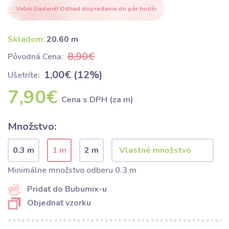
Veľmi žiadané! Odhad dopredania do pár hodín
Skladom:
20.60 m
8,90€
Pôvodná Cena:
1,00€ (12%)
Ušetríte:
7,90€
Cena s DPH (za m)
Množstvo:
0.3 m
1 m
2 m
Minimálne množstvo odberu 0.3 m
Pridať do Bubumix-u
Objednať vzorku