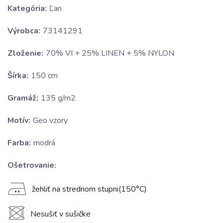
Kategória:
Ľan
Výrobca:
73141291
Zloženie:
70% VI + 25% LINEN + 5% NYLON
Šírka:
150 cm
Gramáž:
135 g/m2
Motív:
Geo vzory
Farba:
modrá
Ošetrovanie:
E
žehliť na strednom stupni(150°C)
U
Nesušiť v sušičke