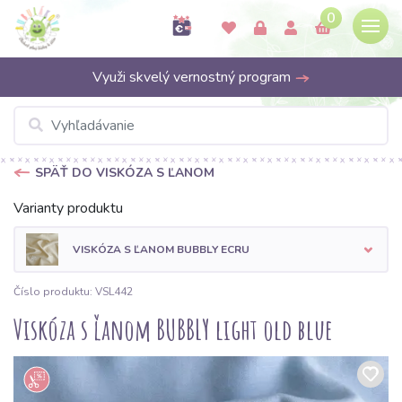
0
Využi skvelý vernostný program
SPÄŤ DO VISKÓZA S ĽANOM
Varianty produktu
VISKÓZA S ĽANOM BUBBLY ECRU
Číslo produktu: VSL442
Viskóza s ľanom BUBBLY light old blue