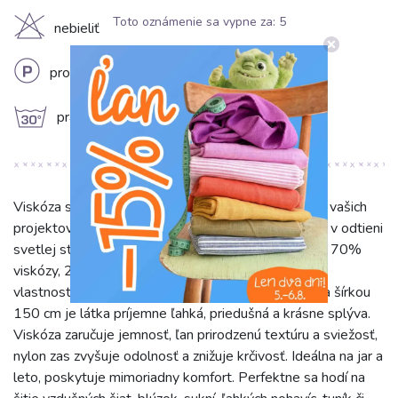
Toto oznámenie sa vypne za:
5
H
nebieliť
L
profesionálne chemické čistenie
g
prať na 30°C
Viskóza s ľanom BUBBLY light old blue prinesie do vašich
projektov ľahkosť a štýl. S očarujúcimi geo vzormi a v odtieni
svetlej staromodrej farby je ideálnou voľbou. Zmes 70%
viskózy, 25% ľanu a 5% nylonu zaručuje výnimočné
vlastnosti a príjemný dotyk. S gramážou 135 g/m² a šírkou
150 cm je látka príjemne ľahká, priedušná a krásne splýva.
Viskóza zaručuje jemnosť, ľan prirodzenú textúru a sviežosť,
nylon zas zvyšuje odolnosť a znižuje krčivosť. Ideálna na jar a
leto, poskytuje mimoriadny komfort. Perfektne sa hodí na