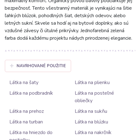
maximálny komfort. Organický pôvod bavlny podčiarkuje jej
bezpečnosť. Tento všestranný materiál je vynikajúci na šitie
ľahkých blúzok, pohodlných šiat, detských odevov, alebo
letných sukní. Skvele sa hodí aj na bytové doplnky, ako sú
vzdušné závesy či útulné prikrývky. Jednofarebná zelená
farba dodá každému projektu nádych prirodzenej elegancie.
NAVRHOVANÉ POUŽITIE
Látka na šaty
Látka na plienku
Látka na podbradník
Látka na posteľné
obliečky
Látka na prehoz
Látka na sukňu
Látka na turban
Látka na blúzku
Látka na hniezdo do
Látka na nakrčník