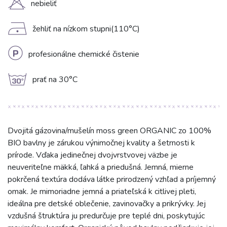
H
nebieliť
D
žehliť na nízkom stupni(110°C)
L
profesionálne chemické čistenie
g
prať na 30°C
Dvojitá gázovina/mušelín moss green ORGANIC zo 100%
BIO bavlny je zárukou výnimočnej kvality a šetrnosti k
prírode. Vďaka jedinečnej dvojvrstvovej väzbe je
neuveriteľne mäkká, ľahká a priedušná. Jemná, mierne
pokrčená textúra dodáva látke prirodzený vzhľad a príjemný
omak. Je mimoriadne jemná a priateľská k citlivej pleti,
ideálna pre detské oblečenie, zavinovačky a prikrývky. Jej
vzdušná štruktúra ju predurčuje pre teplé dni, poskytujúc