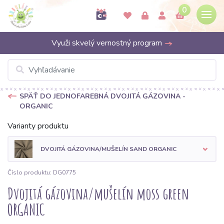
0
Využi skvelý vernostný program
SPÄŤ DO JEDNOFAREBNÁ DVOJITÁ GÁZOVINA -
ORGANIC
Varianty produktu
DVOJITÁ GÁZOVINA/MUŠELÍN SAND ORGANIC
Číslo produktu: DG0775
Dvojitá gázovina/mušelín moss green
ORGANIC