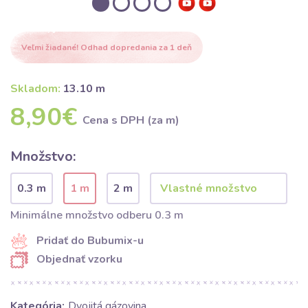
Veľmi žiadané! Odhad dopredania za 1 deň
Skladom:
13.10 m
8,90€
Cena s DPH (za m)
Množstvo:
0.3 m
1 m
2 m
Minimálne množstvo odberu 0.3 m
Pridať do Bubumix-u
Objednať vzorku
Kategória:
Dvojitá gázovina