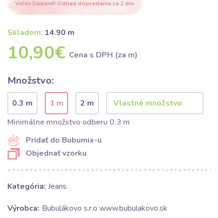
Veľmi žiadané! Odhad dopredania za 2 dni
Skladom:
14.90 m
10,90€
Cena s DPH (za m)
Množstvo:
0.3 m
1 m
2 m
Minimálne množstvo odberu 0.3 m
Pridať do Bubumix-u
Objednať vzorku
Kategória:
Jeans
Výrobca:
Bubulákovo s.r.o www.bubulakovo.sk