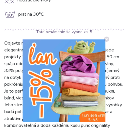
K
nečistiť chemicky
g
prať na 30°C
Toto oznámenie sa vypne za:
5
Objavte náš kvalitný, jednofarebný denim JEANS v
elegantnej sivej farbe, ideálny pre vaše kreatívne šijacie
projekty. Táto látka s gramážou 270 g/m² a šírkou 150 cm
spája odolnosť s pohodlím. Vďaka zloženiu 65% bavlny,
33% polyesteru a 2% elastanu je materiál nielen príjemný
na dotyk a priedušný, ale aj dostatočne pevný, odolný proti
pokrčeniu a mierne elastický pre maximálnu slobodu pohybu.
Je to perfektná voľba pre šitie moderných nohavíc, sukní,
búnd, viest, ale aj štýlových tašiek či bytových doplnkov.
Jeho stredná gramáž a pružnosť zaručujú, že hotové výrobky
budú pohodlné, trvácne a dlhodobo si udržia svoj tvar a
atraktívny vzhľad. Nadčasová sivá farba je ľahko
kombinovateľná a dodá každému kusu punc originality.