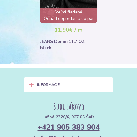
Veľmi žiadané
Odhad dopredania do pár
hodín
11,90€ / m
JEANS Denim 11,7 OZ
black
+
INFORMÁCIE
Bubulákovo
Lužná 2320/6, 927 05 Šaľa
+421 905 383 904