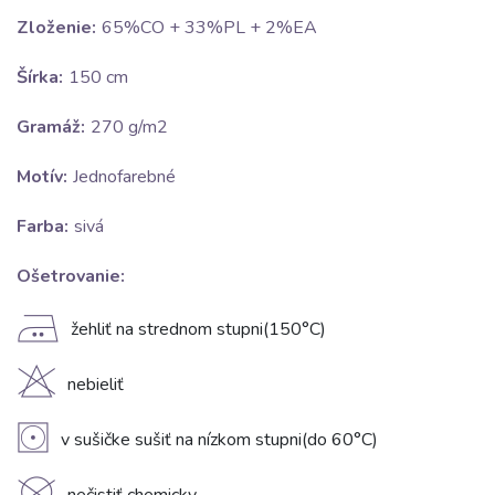
Zloženie:
65%CO + 33%PL + 2%EA
Šírka:
150 cm
Gramáž:
270 g/m2
Motív:
Jednofarebné
Farba:
sivá
Ošetrovanie:
E
žehliť na strednom stupni(150°C)
H
nebieliť
V
v sušičke sušiť na nízkom stupni(do 60°C)