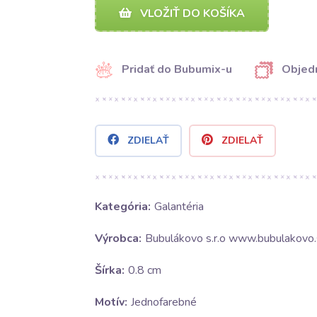
VLOŽIŤ DO KOŠÍKA
Pridať do Bubumix-u
Objedn
ZDIELAŤ
ZDIELAŤ
Kategória:
Galantéria
Výrobca:
Bubulákovo s.r.o www.bubulakovo.
Šírka:
0.8 cm
Motív:
Jednofarebné