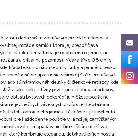
ack, ktorá dodá vašim kreatívnym projektom šmrnc a
valitnej imitácie semišu, ktorá jej prepožičiava
k. Jej hlboká čierna farba je obohatená o jemné, no
rozžiaria a pritiahnu pozornosť. Vďaka šírke 0.8 cm je
kde hľadáte kombináciu textúry, farby a jemného lesku.
estranná a nájde uplatnenie v širokej škále kreatívnych
kov, ako sú náramky, náhrdelníky či členkové retiazky, kde
slúži aj ako dekoratívny prvok pri ozdobovaní odevov,
v. V oblasti bytových dekorácií ju môžete použiť na
ranie jedinečných závesných ozdôb. Jej flexibilita a
ožijú s ľahkosťou a eleganciou. Táto šnúra je navrhnutá
a odolná pre každodenné použitie v rámci jej zamýšľaných
minimalizovalo ich opadávanie, čím si šnúra udrží svoj
iál, ktorý kombinuje eleganciu, dotykovú príjemnosť a