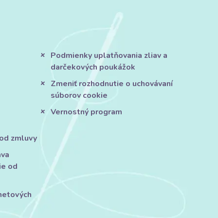
Podmienky uplatňovania zliav a
darčekových poukážok
Zmeniť rozhodnutie o uchovávaní
súborov cookie
Vernostný program
 od zmluvy
áva
ie od
rnetových