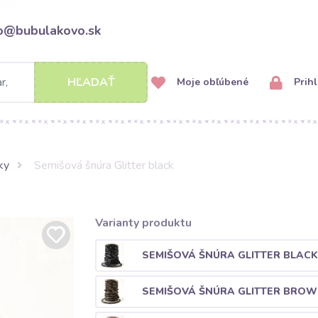
fo@bubulakovo.sk
HĽADAŤ
Moje obľúbené
Prihl
ky
Semišová šnúra Glitter black
Varianty produktu
SEMIŠOVÁ ŠNÚRA GLITTER BLACK
SEMIŠOVÁ ŠNÚRA GLITTER BRO