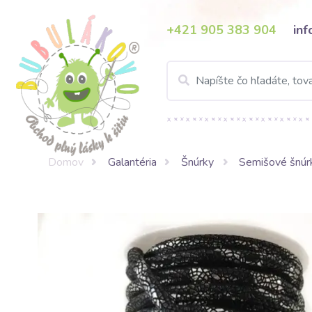
+421 905 383 904
in
Domov
Galantéria
Šnúrky
Semišové šnúr